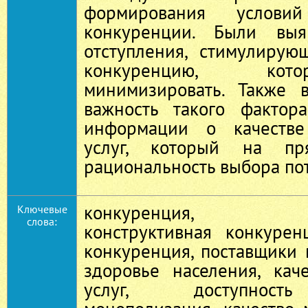
формирования услови
конкуренции. Были вы
отступления, стимулирую
конкуренцию, кот
минимизировать. Также 
важность такого фактора
информации о качестве
услуг, который на п
рациональность выбора по
конкуренция, здр
Ключевые
слова:
конструктивная конкурен
конкуренция, поставщики 
здоровье населения, кач
услуг, доступност