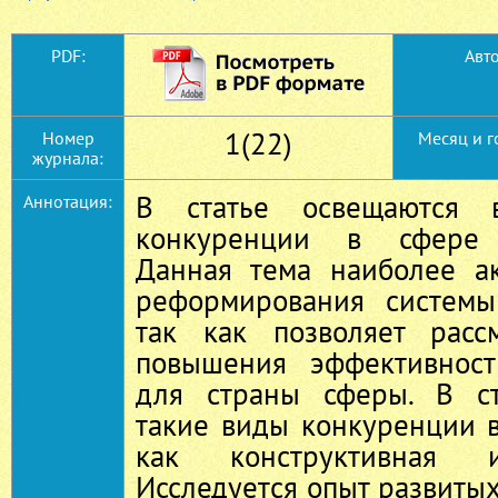
PDF:
Авто
1(22)
Номер
Месяц и г
журнала:
В статье освещаются в
Аннотация:
конкуренции в сфере з
Данная тема наиболее а
реформирования системы
так как позволяет расс
повышения эффективност
для страны сферы. В ст
такие виды конкуренции 
как конструктивная и
Исследуется опыт развитых