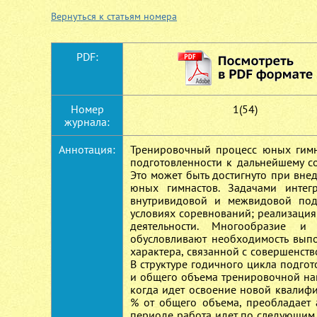
Вернуться к статьям номера
PDF:
Номер
1(54)
журнала:
Аннотация:
Тренировочный процесс юных гимн
подготовленности к дальнейшему с
Это может быть достигнуто при вн
юных гимнастов. Задачами интег
внутривидовой и межвидовой под
условиях соревнований; реализация
деятельности. Многообразие и 
обусловливают необходимость вып
характера, связанной с совершенств
В структуре годичного цикла подго
и общего объема тренировочной наг
когда идет освоение новой квалиф
% от общего объема, преобладает 
периоде работа идет по следующим 