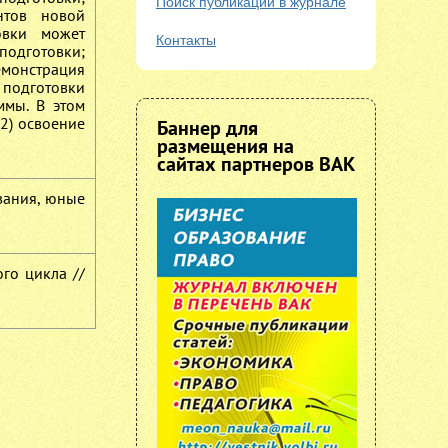
Поиск публикаций в журнале
нтов новой
овки может
Контакты
подготовки;
монстрация
 подготовки
ммы. В этом
2) освоение
Баннер для
размещения на
сайтах партнеров ВАК
ования, юные
го цикла //