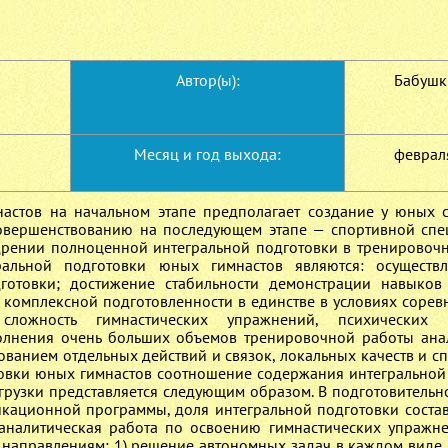
Автор(ы):
Бабушки
Месяц и год выхода:
феврал
астов на начальном этапе предполагает создание у юных 
овершенствованию на последующем этапе — спортивной спе
едрении полноценной интегральной подготовки в тренировоч
ральной подготовки юных гимнастов являются: осуществл
готовки; достижение стабильности демонстрации навыков
 комплексной подготовленности в единстве в условиях сорев
сложность гимнастических упражнений, психических 
олнения очень больших объемов тренировочной работы ана
ованием отдельных действий и связок, локальных качеств и с
товки юных гимнастов соотношение содержания интегральной
рузки представляется следующим образом. В подготовительн
икационной программы, доля интегральной подготовки соста
аналитическая работа по освоению гимнастических упражне
направлениям: 1) решение автономных задач в каждом виде 