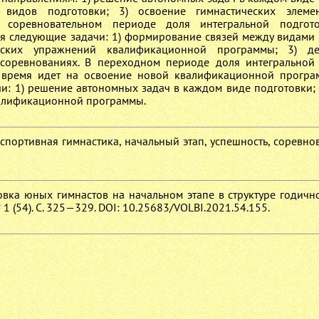
 видов подготовки; 3) освоение гимнастических элеме
 соревновательном периоде доля интегральной подгот
я следующие задачи: 1) формирование связей между видами 
ческих упражнений квалификационной программы; 3) де
оревнованиях. В переходном периоде доля интегральной
 время идет на освоение новой квалификационной програ
: 1) решение автономных задач в каждом виде подготовки; 
валификационной программы.
 спортивная гимнастика, начальный этап, успешность, соревн
овка юных гимнастов на начальном этапе в структуре годично
1 (54). С. 325—329. DOI: 10.25683/VOLBI.2021.54.155.