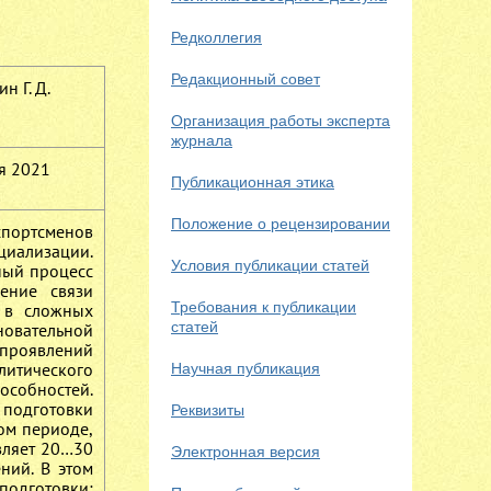
Редколлегия
Редакционный совет
н Г. Д.
Организация работы эксперта
журнала
я 2021
Публикационная этика
Положение о рецензировании
спортсменов
циализации.
Условия публикации статей
ный процесс
ение связи
Требования к публикации
 в сложных
статей
новательной
проявлений
литического
Научная публикация
пособностей.
 подготовки
Реквизиты
ом периоде,
вляет 20…30
Электронная версия
ний. В этом
подготовки;