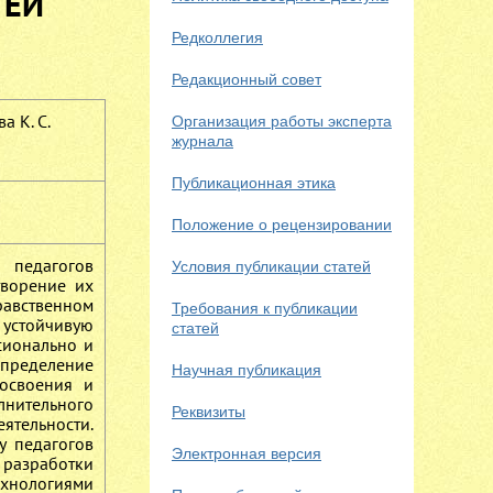
ТЕЙ
Редколлегия
Редакционный совет
а К. С.
Организация работы эксперта
журнала
Публикационная этика
Положение о рецензировании
 педагогов
Условия публикации статей
творение их
авственном
Требования к публикации
устойчивую
статей
сионально и
пределение
Научная публикация
освоения и
лнительного
Реквизиты
ятельности.
у педагогов
Электронная версия
разработки
ехнологиями