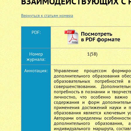
ВЗАИМОДЕЙСТВУЮЩИХ С 
Вернуться к статьям номера
PDF:
Номер
1(58)
журнала:
Аннотация:
Управление процессом формиро
дополнительного образования обес
образовательных потребностей в
совершенствовании. Дополнител
потребность в познании и творчест
личностно, что особенно важно 
содержания и форм дополнительн
применения достижений науки и пс
образования является ключевым ус
Авторами определены особенности
дополнительного образования, 
индивидуального маршрута, соста