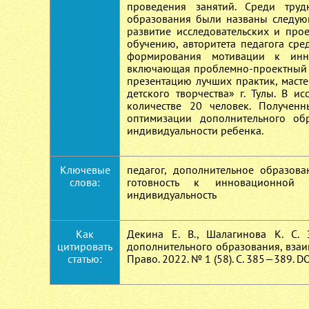
проведения занятий. Среди труд
образования были названы следующи
развитие исследовательских и про
обучению, авторитета педагога сре
формирования мотивации к инно
включающая проблемно-проектный се
презентацию лучших практик, маст
детского творчества» г. Тулы. В 
количестве 20 человек. Получен
оптимизации дополнительного об
индивидуальности ребенка.
Ключевые
педагог, дополнительное образова
слова:
готовность к инновационной д
индивидуальность
Как
Декина Е. В., Шалагинова К. С.
цитировать
дополнительного образования, взаи
статью:
Право. 2022. № 1 (58). С. 385—389. D