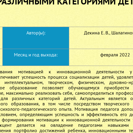
РАЗЛИЧНЫМИ КАТЕГОРИЯМИ ДЕ
Автор(ы):
Декина Е. В., Шалагинов
Месяц и год выхода:
февраля 2022
вания мотивацией к инновационной деятельности у
печивает успешность процесса социализации детей, удовле
 интеллектуальном, творческом, физическом, духовно-нр
ьное образование позволяет обучающемуся приобрести 
ве, максимально реализовать себя, самоопределиться профес
для различных категорий детей. Актуальным является о
ого образования, в том числе посредством творческого 
ихолого-педагогического опыта. Мотивация педагога допо
ловием, определяющим успешность и эффективность его де
 формирования мотивации к инновационной деятельности 
акцент делается на овладение педагогами навыками 
вления портфолио достижений ребенка, инновационными т