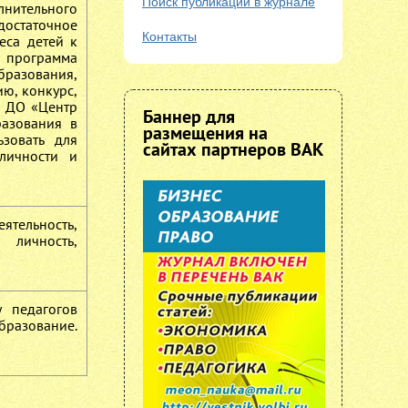
Поиск публикаций в журнале
нительного
достаточное
Контакты
еса детей к
а программа
разования,
ю, конкурс,
У ДО «Центр
Баннер для
разования в
размещения на
зовать для
сайтах партнеров ВАК
личности и
ятельность,
 личность,
 педагогов
бразование.