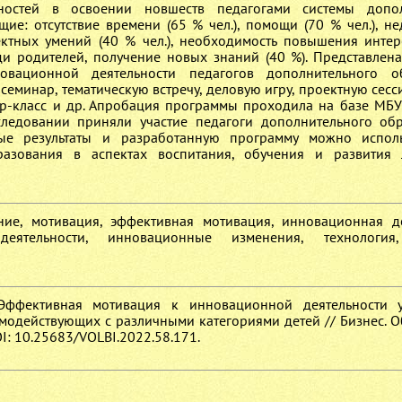
ностей в освоении новшеств педагогами системы допол
е: отсутствие времени (65 % чел.), помощи (70 % чел.), не
ектных умений (40 % чел.), необходимость повышения интер
ди родителей, получение новых знаний (40 %). Представлен
вационной деятельности педагогов дополнительного об
минар, тематическую встречу, деловую игру, проектную сесси
ер-класс и др. Апробация программы проходила на базе МБ
исследовании приняли участие педагоги дополнительного об
ные результаты и разработанную программу можно исполь
разования в аспектах воспитания, обучения и развития 
ние, мотивация, эффективная мотивация, инновационная де
еятельности, инновационные изменения, технология,
 Эффективная мотивация к инновационной деятельности у
модействующих с различными категориями детей // Бизнес. О
OI: 10.25683/VOLBI.2022.58.171.