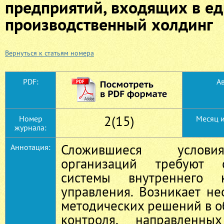
предприятий, входящих в е
производственный холдинг
Вернуться к статьям номера
PDF:
Ав
2(15)
Номер
Месяц и
журнала:
Сложившиеся услови
Аннотация:
организаций требуют с
системы внутреннего к
управления. Возникает н
методических решений в о
контроля, направленн