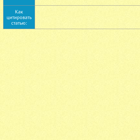
Как
цитировать
статью: