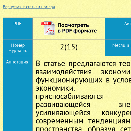
Вернуться к статьям номера
PDF:
Авт
2(15)
Номер
Месяц и 
журнала:
В статье предлагаются те
Аннотация:
взаимодействия экономи
функционирующих в услов
экономики. Пред
приспосабливаютс
развивающейся вн
усиливающейся конку
современным тенденциям
пространства, образуя се