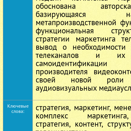
обоснована авторск
базирующаяся
метапроизводственной фу
функциональная стру
стратегии маркетинга те
вывод о необходимости 
телеканалов и их
самоидентификаци
производителя видеокон
своей новой роли
аудиовизуальных медиаусл
стратегия, маркетинг, мен
Ключевые
слова:
комплекс маркетинга
стратегия, контент, струк