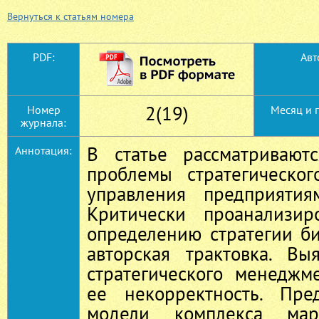
Вернуться к статьям номера
PDF:
Авт
2(19)
Номер
Месяц и 
журнала:
В статье рассматривают
Аннотация:
проблемы стратегическо
управления предприятия
Критически проанализи
определению стратегии б
авторская трактовка. Вы
стратегического менеджм
ее некорректность. Пре
модели комплекса ма