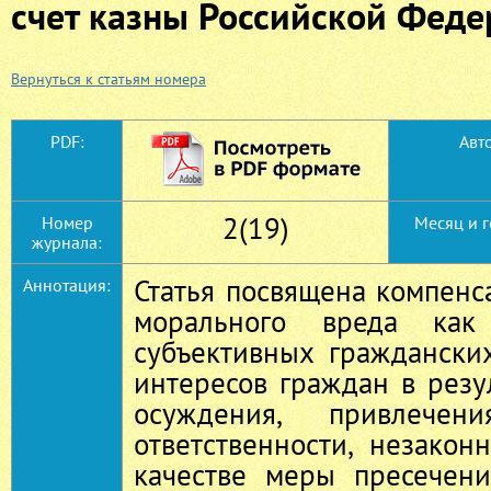
счет казны Российской Фед
Вернуться к статьям номера
PDF:
Авто
2(19)
Номер
Месяц и г
журнала:
Статья посвящена компен
Аннотация:
морального вреда как
субъективных граждански
интересов граждан в резу
осуждения, привлече
ответственности, незако
качестве меры пресечен