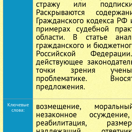
стражу или подписк
Раскрываются содержа
Гражданского кодекса РФ 
примерах судебной прак
области. В статье ана
гражданского и бюджетног
Российской Федерации
действующее законодател
точки зрения уче
проблематике. Внос
предложения.
возмещение, моральн
Ключевые
слова:
незаконное осуждение, 
реабилитация, разме
надлежащий ответчи