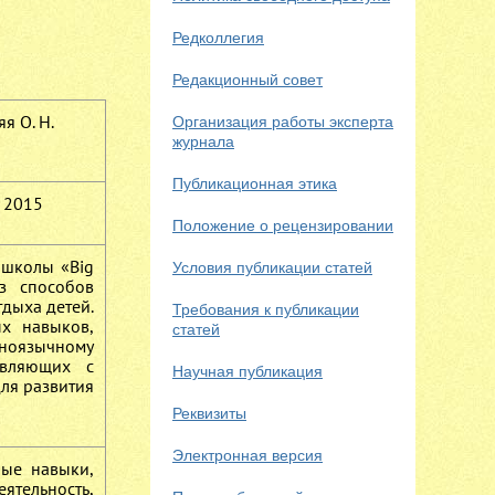
Редколлегия
Редакционный совет
я О. Н.
Организация работы эксперта
журнала
Публикационная этика
 2015
Положение о рецензировании
 школы «Big
Условия публикации статей
из способов
дыха детей.
Требования к публикации
ых навыков,
статей
иноязычному
авляющих с
Научная публикация
ля развития
Реквизиты
Электронная версия
ные навыки,
ятельность,