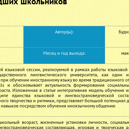
дших школьников
Автор(ы):
Будня
Месяц и год выхода:
мая
ней языковой сессии, реализуемой в рамках работы языковой
арственного лингвистического университета, как один 
ри обучении иностранному языку во время традиционного от
ills и обосновывает актуальность формирования социальн
аста. Изложенная в статье интегративная модель обучения 
ипе единства языковой и лингвострановедческой сост
ого творчества и ритмики, представляет большой потенциал д
 навыков посредством обучения иноязычному общению
школьный возраст, жизненные установки личности, социаль
нгвострановедческая составляющая, игровая и творческая де