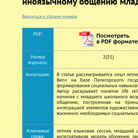
иноязычному общению мла
Вернуться к статьям номера
PDF:
Номер
2(31)
журнала:
Аннотация:
В статье рассматривается опыт лет
Ben» на базе Пятигорского госуд
формирования социальных навыков п
Автор раскрывает понятие life sk
начиная с младшего школьного возр
общению, построенная на принц
интеграцией элементов художественн
жизненно необходимых социальных
Ключевые
летняя языковая сессия, младший 
слова:
интегративная модель обучения, ли