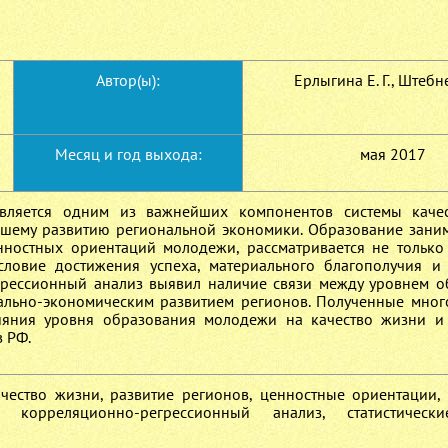
Автор(ы):
Ерлыгина Е. Г., Штебне
Месяц и год выхода:
мая 2017
вляется одним из важнейших компонентов системы качес
йшему развитию региональной экономики. Образование зани
нностных ориентаций молодежи, рассматривается не только
словие достижения успеха, материального благополучия 
грессионный анализ выявил наличие связи между уровнем о
ально-экономическим развитием регионов. Полученные мно
яния уровня образования молодежи на качество жизни и
 РФ.
ачество жизни, развитие регионов, ценностные ориентации,
 корреляционно-регрессионный анализ, статистическ