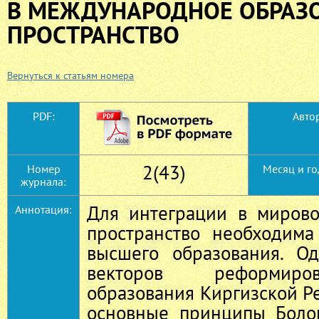
В МЕЖДУНАРОДНОЕ ОБРАЗ
ПРОСТРАНСТВО
Вернуться к статьям номера
PDF:
Автор
2(43)
Номер
Месяц и го
журнала:
Для интеграции в мирово
Аннотация:
пространство необходим
высшего образования. О
векторов реформиро
образования Киргизской Р
основные принципы Болон