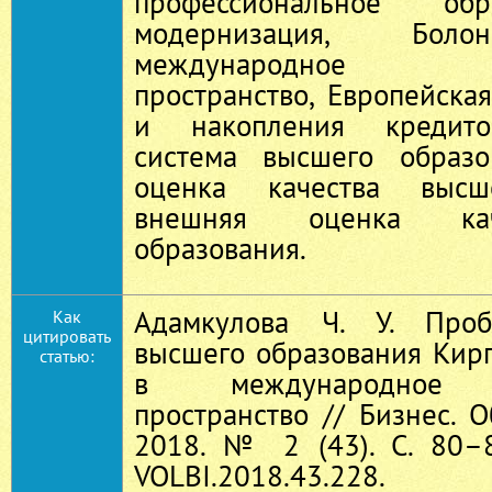
профессиональное обр
модернизация, Боло
международное об
пространство, Европейска
и накопления кредитов
система высшего образо
оценка качества высше
внешняя оценка кач
образования.
Адамкулова Ч. У. Проб
Как
цитировать
высшего образования Кир
статью:
в международное об
пространство // Бизнес. О
2018. № 2 (43). С. 80–8
VOLBI.2018.43.228.