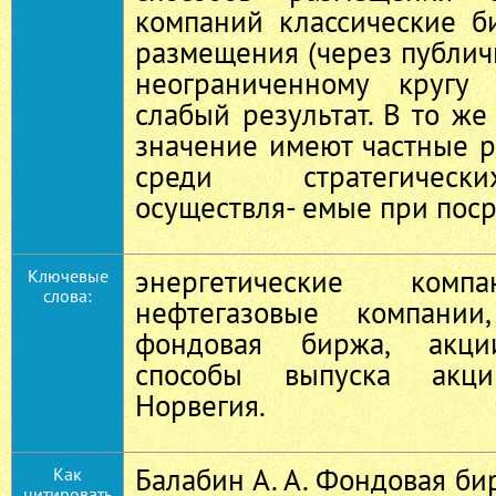
компаний классические б
размещения (через публи
неограниченному кругу 
слабый результат. В то ж
значение имеют частные 
среди стратегическ
осуществля‑ емые при пос
энергетические комп
Ключевые
слова:
нефтегазовые компании,
фондовая биржа, акции
способы выпуска акц
Норвегия.
Балабин А. А. Фондовая би
Как
цитировать