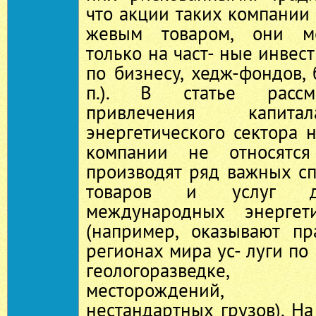
что акции таких компании 
жевым товаром, они мо
только на част‑ ные инвес
по бизнесу, хедж‑фондов, 
п.). В статье рассм
привлечения капита
энергетического сектора 
компании не относятс
производят ряд важных с
товаров и услуг д
международных энергет
(например, оказывают пр
регионах мира ус‑ луги по
геологоразведке, п
месторождений, тр
нестандартных грузов). Н