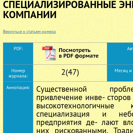
СПЕЦИАЛИЗИРОВАННЫЕ ЭН
КОМПАНИИ
Вернуться к статьям номера
PDF:
Ав
2(47)
Номер
Месяц и 
журнала:
Существенной пробл
Аннотация:
привлечение инве‑ сторов
высокотехнологичные 
специализация и неб
предприятия де‑ лают вл
них рискованными. Тради