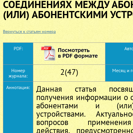
СОЕДИНЕНИЯХ МЕЖДУ АБО
(ИЛИ) АБОНЕНТСКИМИ УСТ
Вернуться к статьям номера
PDF:
Авто
2(47)
Номер
Месяц и г
журнала:
Данная статья посвя
Аннотация:
получения информации о 
абонентами и (или)
устройствами. Актуальн
вопросов применения
действия, предусмотренн