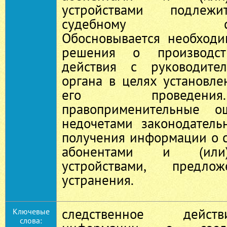
устройствами подлежи
судебному санкц
Обосновывается необходи
решения о производств
действия с руководител
органа в целях установл
его проведени
правоприменительные о
недочетами законодатель
получения информации о 
абонентами и (или)
устройствами, пред
устранения.
следственное дейст
Ключевые
слова: