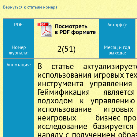
Вернуться к статьям номера
PDF:
Автор(ы):
2(51)
Номер
Месяц и год
журнала:
выхода:
В статье актуализирует
Аннотация:
использования игровых тех
инструмента управления
Геймификация являетс
подходом к управлению
использование игровы
неигровых бизнес-пр
исследование базируется
наряду с получением обра