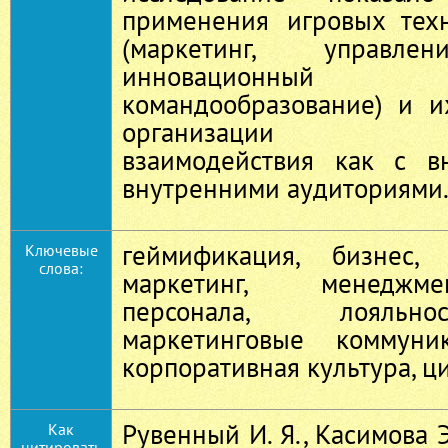
применения игровых тех
(маркетинг, управле
инновационный 
командообразование) и и
организации комм
взаимодействия как с в
внутренними аудиториями
геймификация, бизнес,
Ключевые
слова:
маркетинг, менеджме
персонала, лояльно
маркетинговые коммуник
корпоративная культура, ц
Рувенный И. Я., Касимова Э.
Как
цитировать