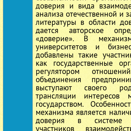
доверия и вида взаимоде
анализа отечественной и 
литературы в области до
дается авторское опре
«доверие». В механизм
университетов и бизне
добавлены такие участни
как государственные ор
регулятором отноше
объединения предприни
выступают своего ро
трансляции интересов 
государством. Особеннос
механизма является налич
доверия в системе в
участников взаимодейс