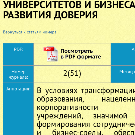
УНИВЕРСИТЕТОВ И БИЗНЕСА
РАЗВИТИЯ ДОВЕРИЯ
Вернуться к статьям номера
PDF:
А
2(51)
Номер
Месяц 
журнала:
В условиях трансформаци
Аннотация:
образования, нацел
корпоративности об
учреждений, значимой 
формирования сотрудниче
и бизнес-среды, обесп