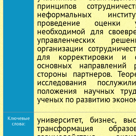
принципов сотрудничест
неформальных инсти
проведение оценки у
необходимой для своевр
управленческих реш
организации сотрудничес
для корректировки и с
основных направлений 
стороны партнеров. Теор
исследования послужил
положения научных труд
ученых по развитию эконо
университет, бизнес, вы
Ключевые
слова:
трансформация образо