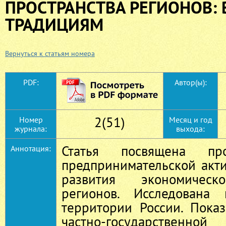
ПРОСТРАНСТВА РЕГИОНОВ: 
ТРАДИЦИЯМ
Вернуться к статьям номера
PDF:
Автор(ы):
2(51)
Номер
Месяц и год
журнала:
выхода:
Статья посвящена пр
Аннотация:
предпринимательской акт
развития экономическо
регионов. Исследована 
территории России. Пока
частно-государственной