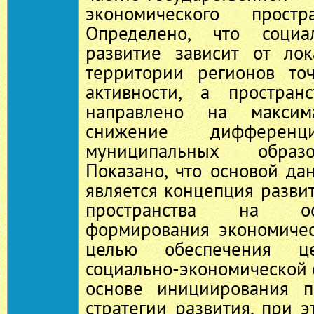
экономического простр
Определено, что социал
развитие зависит от ло
территории регионов то
активности, а простран
направлено на максим
снижение дифференц
муниципальных образ
Показано, что основой да
является концепция разви
пространства на ос
формирования экономичес
целью обеспечения ц
социально-экономической 
основе инициирования п
стратегии развития, при 