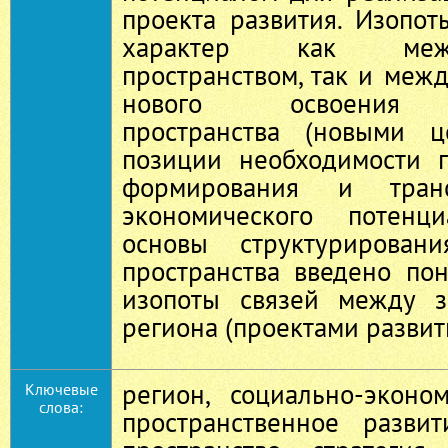
проекта развития. Изопо
характер как меж
пространством, так и меж
нового освоения э
пространства (новыми ц
позиции необходимости п
формирования и тран
экономического потенц
основы структурировани
пространства введено по
изопоты связей между з
региона (проектами развит
регион, социально-эконо
Ключевые
слова:
пространственное развит