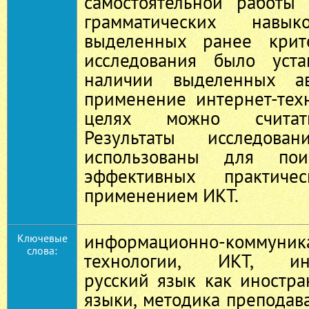
самостоятельной работы
грамматических нав
выделенных ранее крит
исследования было уста
наличии выделенных ав
применение интернет-тех
целях можно считат
Результаты исследов
использованы для по
эффективных практич
применением ИКТ.
информационно-коммуник
Ключевые
слова:
технологии, ИКТ, инте
русский язык как иностр
языки, методика преподав