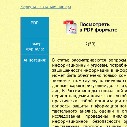
Вернуться к статьям номера
PDF:
Номер
2(59)
журнала:
Аннотация:
В статье рассматриваются вопрос
информационным угрозам, потребно
защищенности информации в информ
может быть обеспечено только ко
звеном в этом случае, по мнению с
данные, характеризующие долю воз
лиц. В России методы социальной 
период пандемии показывает устой
практически любой организации ил
вопросы защиты информационног
тщательного анализа, оценки и о
исследования проведены анали
информационной безопасности ор
действенным способом защиты о