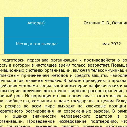
Автор(ы):
Останин О. В., Останин
Месяц и год выхода:
мая 2022
ы подготовки персонала организации к противодействию 
сть в которой в настоящее время только возрастает. Повыш
ационных системах организаций, включая телекоммуникаци
мплексным применением методов и средств защиты. Наибол
пециалистов, является человек. В работе приведены и проан
действия методами социальной инженерии на физических и 
инженерии получили достаточно широкое распространение, 
чивый рост. Информация в наше время оказывается ключев
и сообщества, компании и даже государства в целом. Вслед
о ресурса во всем мире выходят на ключевые позиции
перативного реагирования на современные вызовы. В рам
з и оценка значимости человеческого фактора в о
ганизации. Проведенное исследование подтвердило, чт
т социальной инженерии является обучение работнико