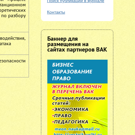
Поиск публикаций в журнале
станционном
оретических
Контакты
 по разбору
Баннер для
водействия,
размещения на
атака
сайтах партнеров ВАК
езопасности