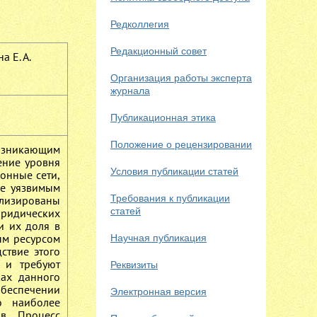
Редколлегия
Редакционный совет
а Е. А.
Организация работы эксперта
журнала
Публикационная этика
Положение о рецензировании
возникающим
ение уровня
Условия публикации статей
онные сети,
ее уязвимым
Требования к публикации
ализированы
статей
юридических
и их доля в
ым ресурсом
Научная публикация
ствие этого
 и требуют
Реквизиты
ках данного
беспечении
Электронная версия
о наиболее
в. Процесс