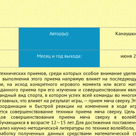
Т
Автор(ы):
Канаушкин
Месяц и год выхода:
июня 
технических приемов, среди которых особое внимание уделя
во выполнения этого приема напрямую влияет на последующ
е, на исход конкретного игрового момента или всего мат
данного приема при его изучении и совершенствовании явл
андный вид спорта, в котором успех всей команды во многом
лавных, что влияет на результат игры, — прием мяча сверху. Эт
координации и быстрой реакции на изменения в ходе иг
тся совершенствование техники приема мяча сверху. Цель
дов совершенствования приема мяча сверху в волей
бучающихся в возрасте 12—15 лет. Для достижения поставлен
нализ научно-методической литературы по технике волейбола,
работку полученных данных средствами математической ст