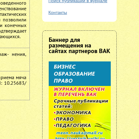
Поиск публикаций в журнале
роведенного
нствование
Контакты
тактических
и позволили
 и конечных
дтверждает
чающихся.
Баннер для
размещения на
сайтах партнеров ВАК
раж- нения,
приема мяча
: 10.25683/