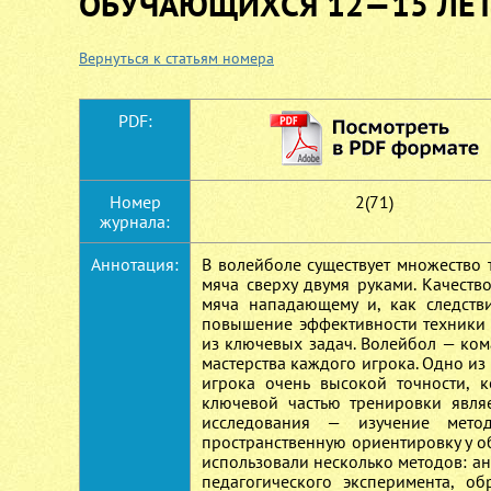
ОБУЧАЮЩИХСЯ 12—15 ЛЕ
Вернуться к статьям номера
PDF:
Номер
2(71)
журнала:
Аннотация:
В волейболе существует множество 
мяча сверху двумя руками. Качест
мяча нападающему и, как следстви
повышение эффективности техники 
из ключевых задач. Волейбол — ком
мастерства каждого игрока. Одно из г
игрока очень высокой точности, 
ключевой частью тренировки являе
исследования — изучение мето
пространственную ориентировку у о
использовали несколько методов: а
педагогического эксперимента, об