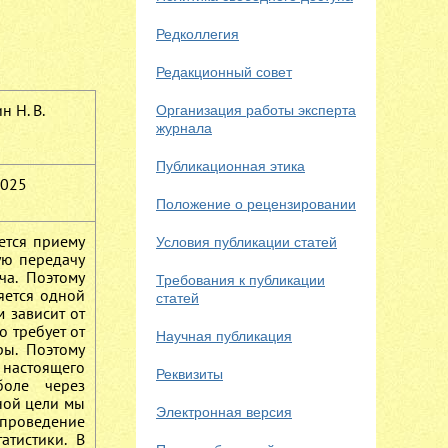
Редколлегия
Редакционный совет
 Н. В.
Организация работы эксперта
журнала
Публикационная этика
2025
Положение о рецензировании
ется приему
Условия публикации статей
ую передачу
ча. Поэтому
Требования к публикации
яется одной
статей
 зависит от
о требует от
Научная публикация
ры. Поэтому
 настоящего
Реквизиты
боле через
ной цели мы
Электронная версия
 проведение
атистики. В