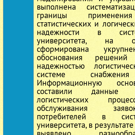
выполнена систематиз
границы применения
статистических и логичес
надежности в сист
университета, на о
сформирована укрупне
обоснования решений
надежностью логистиче
системе снабжения 
Информационную осно
составили данные
логистических про
обслуживания заяв
потребителей в сис
университета, в результат
выявлено разнооб