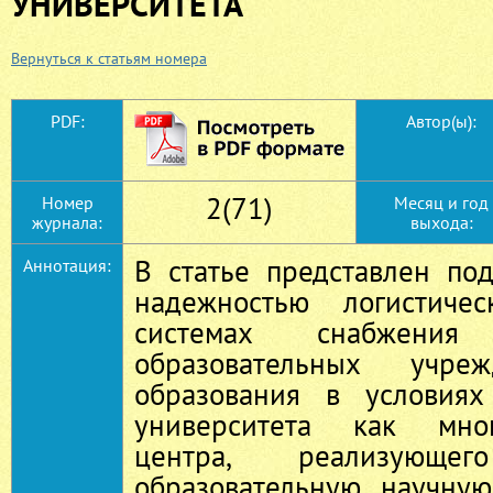
УНИВЕРСИТЕТА
Вернуться к статьям номера
PDF:
Автор(ы):
2(71)
Номер
Месяц и год
журнала:
выхода:
В статье представлен по
Аннотация:
надежностью логистиче
системах снабжения 
образовательных учре
образования в условиях
университета как мног
центра, реализующег
образовательную, научну