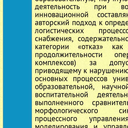
деятельность при во
инновационной составл
авторский подход к опре
логистических проце
снабжения, содержатель
категории «отказ» как
продолжительности о
комплексов) за допу
приводящему к нарушени
основных процессов уни
образовательной, научно
воспитательной деятель
выполненного сравните
морфологического с
процессного управлени
моделирования и управл