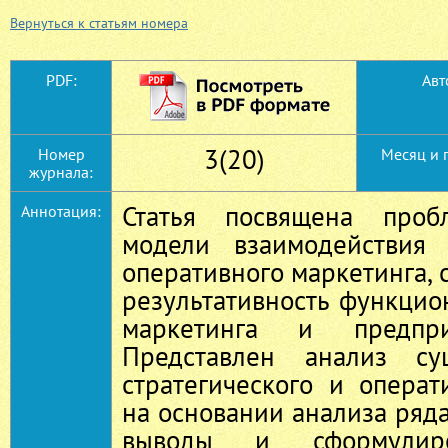
Вернуться к статьям номера
PDF:
Авт
3(20)
Номер
Месяц и 
журнала:
Статья посвящена проб
Аннотация:
модели взаимодействия 
оперативного маркетинга, 
результативность функци
маркетинга и предпр
Представлен анализ су
стратегического и операт
на основании анализа ряд
выводы и сформулир