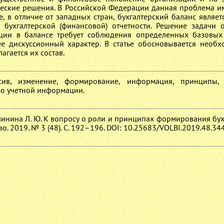
еские решения. В Российской Федерации данная проблема и
не, в отличие от западных стран, бухгалтерский баланс являе
бухгалтерской (финансовой) отчетности. Решение задачи 
ции в балансе требует соблюдения определенных базовы
е дискуссионный характер. В статье обосновывается необх
агается их состав.
ссив, изменение, формирование, информация, принципы,
во учетной информации.
Малинина Л. Ю. К вопросу о роли и принципах формирования бу
о. 2019. № 3 (48). С. 192–196. DOI: 10.25683/VOLBI.2019.48.344