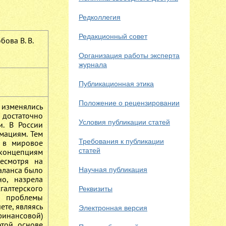
Редколлегия
Редакционный совет
бова В. В.
Организация работы эксперта
журнала
Публикационная этика
Положение о рецензировании
изменялись
 достаточно
Условия публикации статей
и. В России
мациям. Тем
Требования к публикации
 в мировое
статей
 концепциям
есмотря на
аланса было
Научная публикация
о, назрела
галтерского
Реквизиты
й проблемы
ете, являясь
Электронная версия
(финансовой)
этой основе