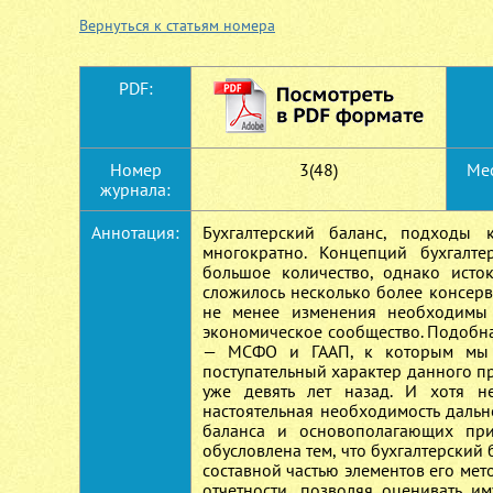
Вернуться к статьям номера
PDF:
Номер
3(48)
Мес
журнала:
Аннотация:
Бухгалтерский баланс, подходы 
многократно. Концепций бухгалте
большое количество, однако исто
сложилось несколько более консерв
не менее изменения необходимы 
экономическое сообщество. Подобн
— МСФО и ГААП, к которым мы п
поступательный характер данного п
уже девять лет назад. И хотя н
настоятельная необходимость даль
баланса и основополагающих при
обусловлена тем, что бухгалтерский 
составной частью элементов его мет
отчетности, позволяя оценивать 