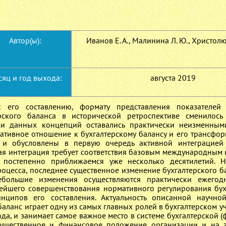
Автор(ы):
Иванов Е. А., Малинина Л. Ю., Христолю
яц и год выхода:
августа 2019
к его составлению, формату представления показателей 
рского баланса в исторической ретроспективе сменилось
ки данных концепций оставались практически неизменным
ативное отношение к бухгалтерскому балансу и его трансфор
и обусловлены в первую очередь активной интеграцией
ая интеграция требует соответствия базовым международным
остепенно приближаемся уже несколько десятилетий. Н
роцесса, последнее существенное изменение бухгалтерского б
ебольшие изменения осуществляются практически ежегодн
нейшего совершенствования нормативного регулирования бух
нципов его составления. Актуальность описанной научно
баланс играет одну из самых главных ролей в бухгалтерском уч
ода, и занимает самое важное место в системе бухгалтерской 
имущественное и финансовое положение организации и на 