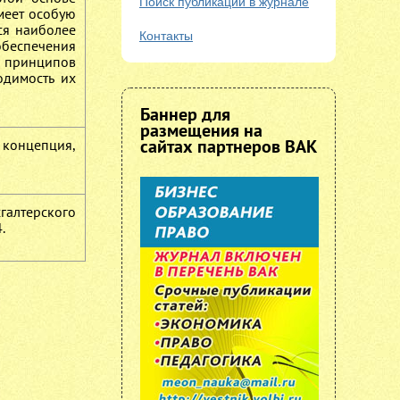
Поиск публикаций в журнале
меет особую
тся наиболее
Контакты
обеспечения
х принципов
одимость их
Баннер для
размещения на
сайтах партнеров ВАК
 концепция,
хгалтерского
.