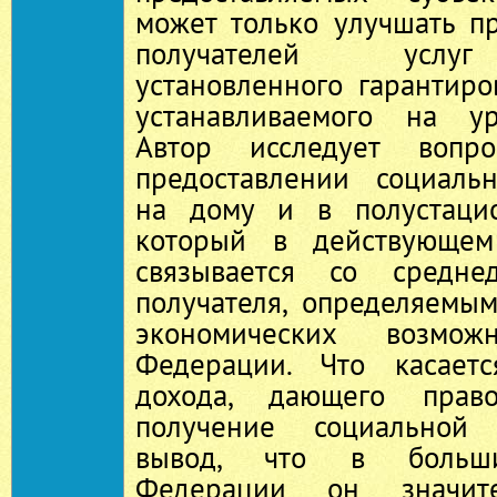
может только улучшать п
получателей услуг
установленного гарантир
устанавливаемого на у
Автор исследует вопр
предоставлении социаль
на дому и в полустацио
который в действующем 
связывается со средне
получателя, определяемы
экономических возможн
Федерации. Что касаетс
дохода, дающего прав
получение социальной 
вывод, что в больши
Федерации он значит