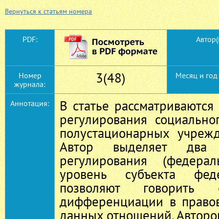
Вернуться к статьям номера
PDF:
Автор(
3(48)
Номер
Месяц и год
журнала:
В статье рассматриваются
Аннотация:
регулирования социально
полустационарных учреж
Автор выделяет два 
регулирования (федера
уровень субъекта феде
позволяют говорить
дифференциации в право
данных отношений. Автором