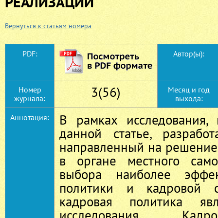
РЕАЛИЗАЦИИ
Вернуться к статьям номера
PDF:
Автор(ы):
3(56)
Номер
Месяц и год
журнала:
выхода:
В рамках исследования, 
Аннотация:
данной статье, разрабо
направленный на решение
в органе местного само
выбора наиболее эффек
политики и кадровой с
кадровая политика явл
исследования. Кадр