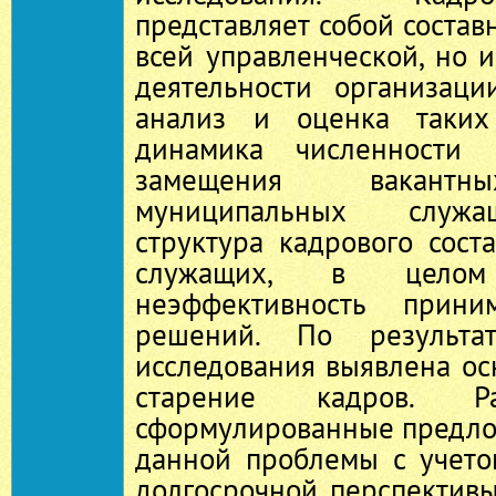
представляет собой состав
всей управленческой, но 
деятельности организаци
анализ и оценка таких 
динамика численности 
замещения вакантн
муниципальных служа
структура кадрового сос
служащих, в целом 
неэффективность прини
решений. По результат
исследования выявлена о
старение кадров. Р
сформулированные предл
данной проблемы с учето
долгосрочной перспектив