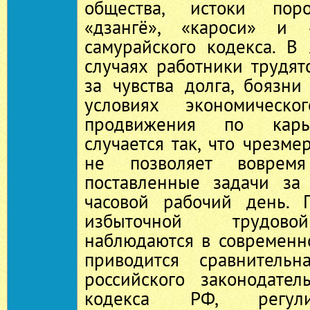
общества, истоки пор
«дзангё», «кароси» и 
самурайского кодекса. В
случаях работники трудят
за чувства долга, боязни
условиях экономическо
продвижения по карь
случается так, что чрезме
не позволяет воврем
поставленные задачи за
часовой рабочий день. 
избыточной трудово
наблюдаются в современно
приводится сравнительн
российского законодател
кодекса РФ, регул