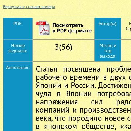
Вернуться к статьям номера
PDF:
Автор(ы):
М
Ст
3(56)
Номер
Месяц и
журнала:
год
выхода:
Статья посвящена пробл
Аннотация:
рабочего времени в двух 
Японии и России. Достиже
чуда в Японии потребов
напряжения сил рядо
компаний и производственн
века, что породило новое 
в японском обществе, «к