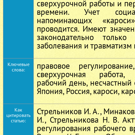
сверхурочной работы и пе
времени. Учет социа
напоминающих «карос
проводится. Имеют значе
законодательно только 
заболевания и травматизм 
правовое регулирование
Ключевые
слова:
сверхурочная работа, 
рабочий день, несчастный 
Япония, Россия, кароси, кар
Стрельников И. А., Минакова
Как
цитировать
И., Стрельникова Н. В. А
статью:
регулирования рабочего 