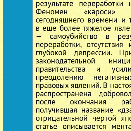
результате переработки 
Феномен «кароси» с
сегодняшнего времени и 
в еще более тяжелое явле
— самоубийство в резу
переработки, отсутствия
глубокой депрессии. Пр
законодательной иници
правительства и уси
преодолению негативн
правовых явлений. В наст
распространена доброво
после окончания раб
получившая название «дза
отрицательной чертой яп
статье описывается мент