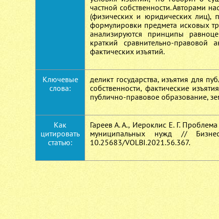
частной собственности. Авторами на
(физических и юридических лиц), 
формулировки предмета исковых тр
анализируются принципы равноце
краткий сравнительно-правовой 
фактических изъятий.
Ключевые
деликт государства, изъятия для пу
слова:
собственности, фактические изъятия
публично-правовое образование, зе
Как
Гареев А. А., Иероклис Е. Г. Пробле
цитировать
муниципальных нужд // Бизне
статью:
10.25683/VOLBI.2021.56.367.