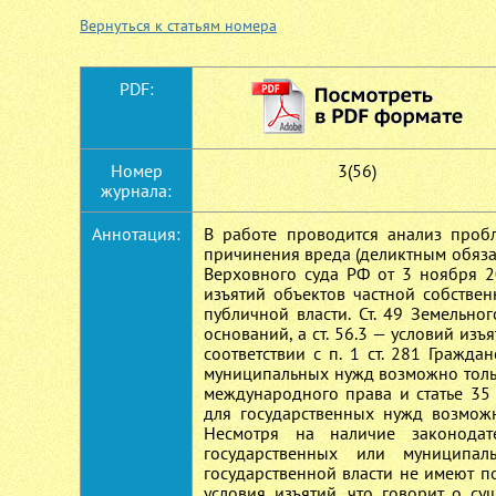
Вернуться к статьям номера
PDF:
Номер
3(56)
журнала:
Аннотация:
В работе проводится анализ пробл
причинения вреда (деликтным обяза
Верховного суда РФ от 3 ноября 2
изъятий объектов частной собствен
публичной власти. Ст. 49 Земельно
оснований, а ст. 56.3 — условий из
соответствии с п. 1 ст. 281 Гражд
муниципальных нужд возможно тольк
международного права и статье 35 
для государственных нужд возмож
Несмотря на наличие законодат
государственных или муниципа
государственной власти не имеют п
условия изъятий, что говорит о с