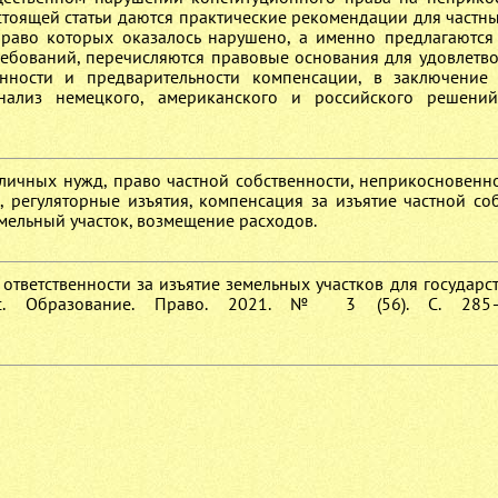
стоящей статьи даются практические рекомендации для частны
право которых оказалось нарушено, а именно предлагаютс
ебований, перечисляются правовые основания для удовлетво
нности и предварительности компенсации, в заключение 
анализ немецкого, американского и российского решени
бличных нужд, право частной собственности, неприкосновенно
, регуляторные изъятия, компенсация за изъятие частной соб
мельный участок, возмещение расходов.
ма ответственности за изъятие земельных участков для государ
с. Образование. Право. 2021. № 3 (56). С. 285—