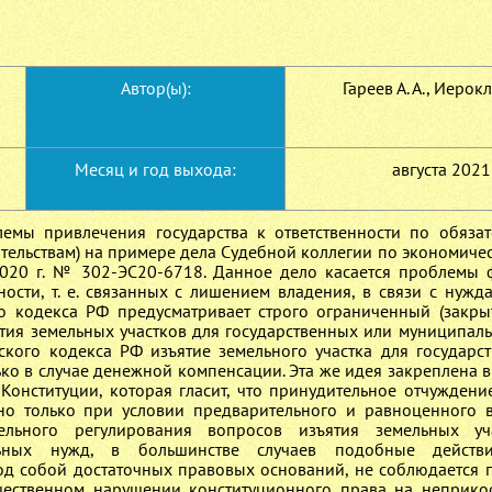
Автор(ы):
Гареев А. А., Иерокли
Месяц и год выхода:
августа 2021
емы привлечения государства к ответственности по обязат
тельствам) на примере дела Судебной коллегии по экономиче
020 г. № 302-ЭС20-6718. Данное дело касается проблемы 
ности, т. е. связанных с лишением владения, в связи с нужд
го кодекса РФ предусматривает строго ограниченный (закры
ъятия земельных участков для государственных или муниципал
анского кодекса РФ изъятие земельного участка для государс
о в случае денежной компенсации. Эта же идея закреплена в
Конституции, которая гласит, что принудительное отчуждени
но только при условии предварительного и равноценного 
ельного регулирования вопросов изъятия земельных уч
льных нужд, в большинстве случаев подобные действ
од собой достаточных правовых оснований, не соблюдается 
ущественном нарушении конституционного права на неприко