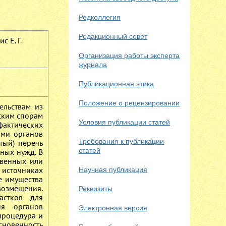
Редколлегия
Редакционный совет
с Е. Г.
Организация работы эксперта
журнала
Публикационная этика
Положение о рецензировании
ельствам из
ским спорам
Условия публикации статей
фактических
ами органов
Требования к публикации
тый) перечь
статей
ьных нужд. В
твенных или
 источниках
Научная публикация
е имущества
возмещения.
Реквизиты
астков для
ия органов
Электронная версия
процедура и
сновенность