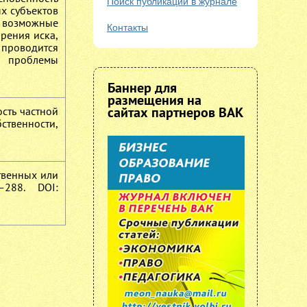
Поиск публикаций в журнале
х субъектов
я возможные
Контакты
рения иска,
проводится
й проблемы
Баннер для
размещения на
сайтах партнеров ВАК
сть частной
ственности,
ственных или
288. DOI: