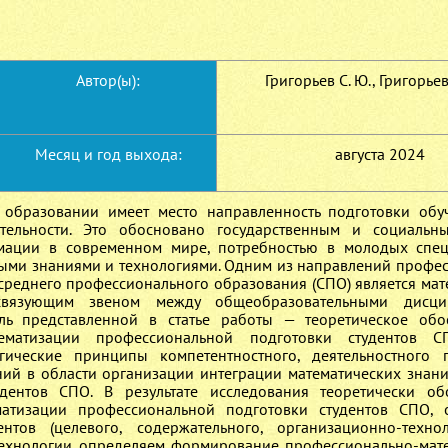
Автор(ы):
Григорьев С. Ю., Григорьев
Месяц и год выхода:
августа 2024
образовании имеет место направленность подготовки об
тельности. Это обосновано государственным и социальн
мации в современном мире, потребностью в молодых спец
ми знаниями и технологиями. Одним из направлений профе
среднего профессионального образования (СПО) является мат
 связующим звеном между общеобразовательными дисц
ль представленной в статье работы — теоретическое обо
тематизации профессиональной подготовки студентов С
гические принципы компетентностного, деятельностного
ний в области организации интеграции математических знани
дентов СПО. В результате исследования теоретически о
матизации профессиональной подготовки студентов СПО,
тов (целевого, содержательного, организационно-технол
 технологии определяем формирование профессионально-мат