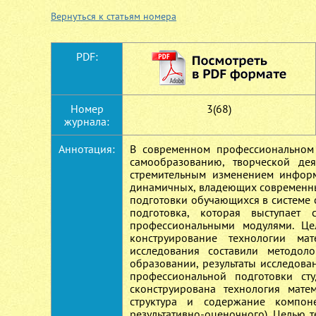
Вернуться к статьям номера
PDF:
Номер
3(68)
журнала:
Аннотация:
В современном профессиональном 
самообразованию, творческой дея
стремительным изменением инфор
динамичных, владеющих современны
подготовки обучающихся в системе 
подготовка, которая выступает
профессиональными модулями. Це
конструирование технологии ма
исследования составили методоло
образовании, результаты исследова
профессиональной подготовки сту
сконструирована технология мате
структура и содержание компонен
результативно-оценочного). Целью