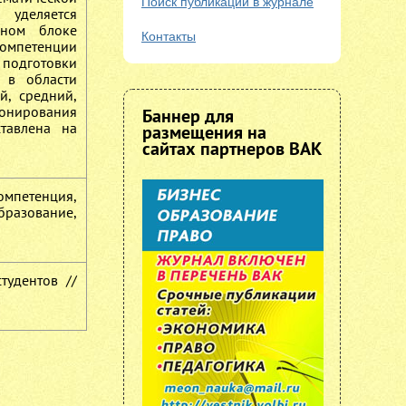
Поиск публикаций в журнале
 уделяется
чном блоке
Контакты
омпетенции
 подготовки
 в области
й, средний,
онирования
Баннер для
ставлена на
размещения на
сайтах партнеров ВАК
мпетенция,
разование,
тудентов //