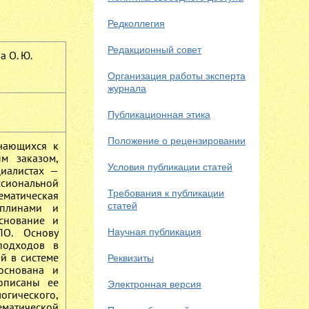
Редколлегия
Редакционный совет
а О. Ю.
Организация работы эксперта
журнала
Публикационная этика
Положение о рецензировании
учающихся к
ым заказом,
Условия публикации статей
иалистах —
ссиональной
Требования к публикации
ематическая
статей
иплинами и
снование и
ПО. Основу
Научная публикация
 подходов в
й в системе
Реквизиты
боснована и
 описаны ее
Электронная версия
огического,
ематической