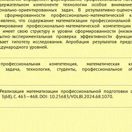
держательном компоненте технологии особое внимание
онально-ориентированных задач. В результативно-оцено
 сформированности профессионально-математической к
ыявлено, что содержание математизации профессиональной
мирование профессионально-математической компетенции
 имеет свою структуру и уровни сформированности (низки
ытно-экспериментальная проверка эффективности функци
вает гипотезу исследования. Апробация результатов пред
ждународного уровней.
профессиональная компетенция, математическая ко
я задача, технология, студенты, профессиональное об
. Реализация математизации профессиональной подготовки с
 3(68). С. 463—468. DOI: 10.25683/VOLBI.2024.68.1070.