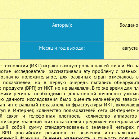
Автор(ы):
Болданов
Месяц и год выхода:
августа
ехнологии (ИКТ) играют важную роль в нашей жизни. Но на
гие исследователи рассматривали эту проблему с разных 
означно положительное, для развитых стран отмечалось 
х показателей, но в первую очередь пытались обнаружит
 продукта (ВРП) от ИКТ, но не выявляли. В то же время для 
мики региона необходимо с достаточной точностью учитыв
ью данного исследования было оценить нелинейную зависи
тан интегральный показатель инфраструктуры ИКТ, включаю
уп в Интернет, количество пользователей сети «Интернет» н
й связи и телефонная плотность, количество аппаратов
артизации значений этих показателей предложен интегральный
щий собой сумму стандартизованных значений четырех п
 ВРП российских регионов от значения интегрального 
епенной функции. Оценена надежность и точность получен