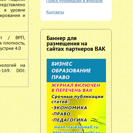
Поиск публикаций в журнале
редставлено
в в уровне
Контакты
нирования и
Баннер для
кт / ВРП,
размещения на
 плотность,
сайтах партнеров ВАК
устрия 4.0
нологий на
169. DOI: