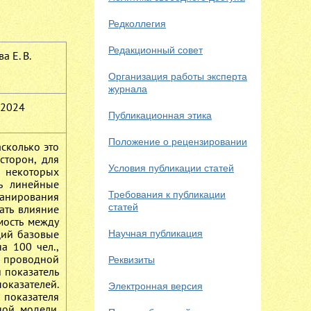
Редколлегия
Редакционный совет
а Е. В.
Организация работы эксперта
журнала
 2024
Публикационная этика
Положение о рецензировании
сколько это
сторон, для
Условия публикации статей
в некоторых
ь линейные
Требования к публикации
планирования
статей
ать влияние
мость между
щий базовые
Научная публикация
а 100 чел.,
 проводной
Реквизиты
 показатель
оказателей.
Электронная версия
показателя
ной модели.