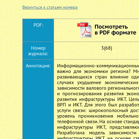
Вернуться к статьям номера
PDF:
Номер
3(68)
журнала:
Аннотация:
Информационно-коммуникационные т
важно для экономики региона? Мно
развивающихся стран влияние одн
случаях ухудшение экономически
зависимости валового регионального
и прогнозирования развития эконо
развития инфраструктуры ИКТ. Цел
ВРП и ИКТ. Для этого был разрабо
услуги связи: широкополосный дост
уровень проникновения мобильно
телефонной связи. На основе станд
инфраструктуры ИКТ, представляю
Разработана модель зависимости
инфраструктуры ИКТ на основе ст