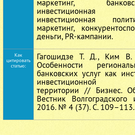
маркетинг, банко
инвестиционная прив
инвестиционная полит
маркетинг, конкурентосп
деньги, PR-кампании.
Гагошидзе Т. Д., Ким В.
Как
цитировать
Особенности региональ
статью:
банковских услуг как ин
инвестиционной при
территории // Бизнес. О
Вестник Волгоградского 
2016. № 4 (37). С. 109–113.