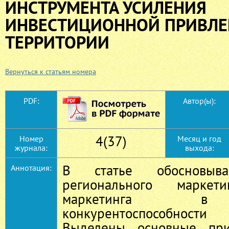
ИНСТРУМЕНТА УСИЛЕНИЯ
ИНВЕСТИЦИОННОЙ ПРИВЛЕ
ТЕРРИТОРИИ
Вернуться к статьям номера
PDF:
Автор(ы):
4(37)
Номер
Месяц и год
журнала:
выхода:
В статье обосновыва
Аннотация:
регионального маркети
маркетинга в
конкурентоспособнос
Выделены основные при