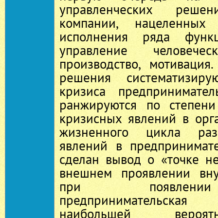
управленческих реше
компании, нацеленных
исполнения ряда функ
управление человечес
производство, мотивация
решения систематизиру
кризиса предпринимател
ранжируются по степени
кризисных явлений в орг
жизненного цикла раз
явлений в предпринимате
сделан вывод о «точке н
внешнем проявлении вну
при появлени
предпринимательска
наибольшей вероя