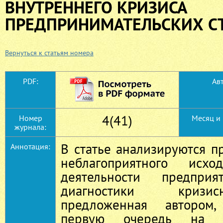
ВНУТРЕННЕГО КРИЗИСА
ПРЕДПРИНИМАТЕЛЬСКИХ С
Вернуться к статьям номера
PDF:
Авт
4(41)
Номер
Месяц и 
журнала:
В статье анализируются п
Аннотация:
неблагоприятного исхо
деятельности предприя
диагностики кризи
предложенная автором,
первую очередь на о