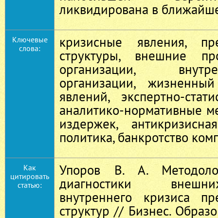
ликвидирована в ближайше
кризисные явления, пре
Ключевые
слова:
структуры, внешние пр
организации, внут
организации, жизненны
явлений, экспертно-стат
аналитико-нормативные м
издержек, антикризисна
политика, банкротство ком
Упоров В. А. Методоло
Как
цитировать
диагностики внешн
статью:
внутреннего кризиса пр
структур // Бизнес. Образо