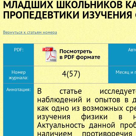
МЛАДШИХ ШКОЛЬНИКОВ КА
ПРОПЕДЕВТИКИ ИЗУЧЕНИЯ
Вернуться к статьям номера
PDF:
Авт
4(57)
Номер
Месяц и 
журнала:
В статье исследует
Аннотация:
наблюдений и опытов в 
как одно из возможных ср
изучения физики в н
Актуальность данной про
наличием противоречи