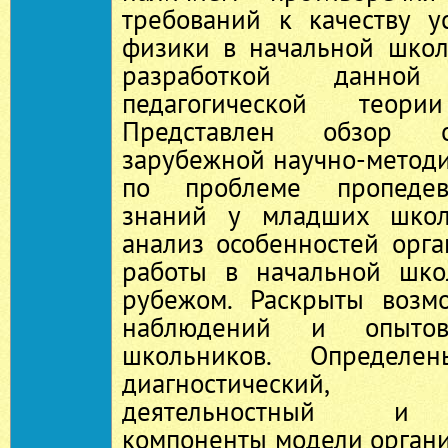
требований к качеству у
физики в начальной школ
разработкой данн
педагогической теор
Представлен обзор о
зарубежной научно-метод
по проблеме пропедев
знаний у младших школ
анализ особенностей орг
работы в начальной шко
рубежом. Раскрыты возм
наблюдений и опыто
школьников. Определен
диагностический, с
деятельностный и р
компоненты модели орган