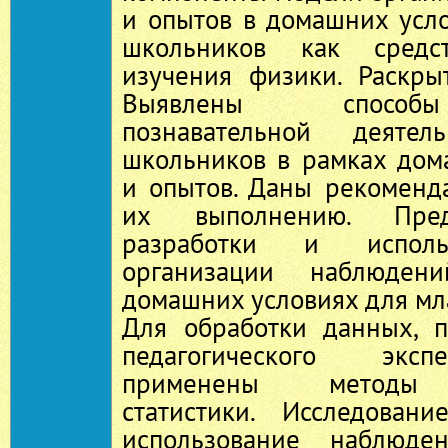
и опытов в домашних усл
школьников как средст
изучения физики. Раскры
Выявлены способ
познавательной деятел
школьников в рамках до
и опытов. Даны рекоменд
их выполнению. Пред
разработки и исполь
организации наблюде
домашних условиях для м
Для обработки данных, 
педагогического экс
применены методы м
статистики. Исследовани
использование наблюд