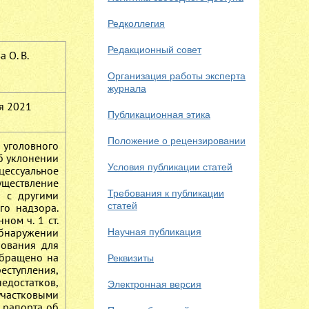
Редколлегия
Редакционный совет
 О. В.
Организация работы эксперта
журнала
я 2021
Публикационная этика
Положение о рецензировании
 уголовного
б уклонении
Условия публикации статей
цессуальное
уществление
Требования к публикации
я с другими
статей
го надзора.
ом ч. 1 ст.
бнаружении
Научная публикация
нования для
обращено на
Реквизиты
ступления,
едостатков,
Электронная версия
частковыми
 рапорта об