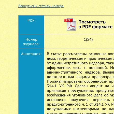
Вернуться к статьям номера
PDF:
Номер
1(54)
журнала:
Аннотация:
В статье рассмотрены основные во
дела, теоретические и практические
от административного надзора, так
оформление, явка с повинной. Ис
административного надзора. Выяв
должностными лицами правоохрани
Проанализированы особенности про
314.1 УК РФ. Сделан акцент на 
признаков преступления, предусмо
возбуждения уголовного дела об у
источники получения, перечень 
предусмотренного ч. 1 ст. 314.1 УК
допускаемых инспекторами по на
уполномоченными полиции при пров