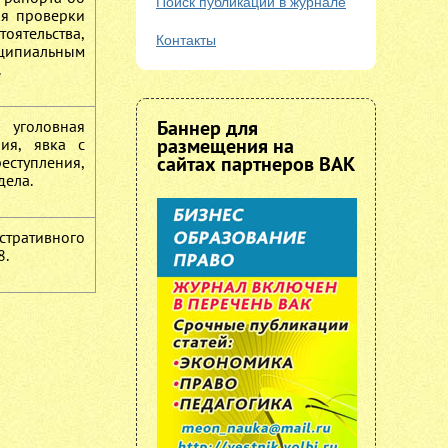
Поиск публикаций в журнале
ия проверки
оятельства,
Контакты
ципиальным
.
Баннер для
 уголовная
размещения на
ния, явка с
сайтах партнеров ВАК
еступления,
дела.
стративного
8.