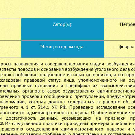
Автор(ы):
Петрова
Месяц и год выхода:
феврал
просы назначения и совершенствования стадии возбуждения
 аспекты поводов и основания возбуждения уголовного дела о
ие как сообщение, полученное из иных источников, и его про
следован правовой статус лица, уполномоченного на ос
лены правовые основания и специфика их взаимодействи
тельных органов в сфере осуществления административно
ведения проверки сообщения о преступлении, предусмотренн
информации, которая должна содержаться в рапорте об о
тренного ч. 1 ст. 314.1 УК РФ. Проведено исследование ос
клонении от административного надзора. Особое внимание 
и достаточность данных, указывающих на признаки пре
 РФ. Из следственной практики приведены примеры ошибок и н
правлению осуществления административного надзора и у
едении проверки сообщения о преступлении и составлении