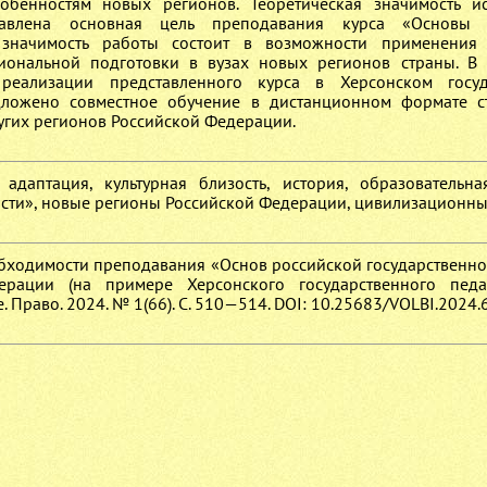
бенностям новых регионов. Теоретическая значимость и
тавлена основная цель преподавания курса «Основы 
я значимость работы состоит в возможности применения 
иональной подготовки в вузах новых регионов страны. В
реализации представленного курса в Херсонском госуд
едложено совместное обучение в дистанционном формате с
ругих регионов Российской Федерации.
 адаптация, культурная близость, история, образовательна
ости», новые регионы Российской Федерации, цивилизационн
необходимости преподавания «Основ российской государственно
рации (на примере Херсонского государственного педаг
. Право. 2024. № 1(66). С. 510—514. DOI: 10.25683/VOLBI.2024.