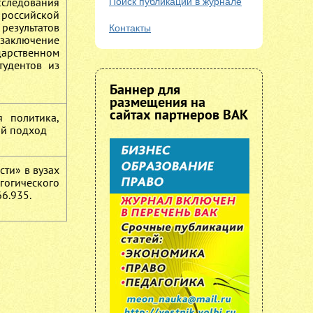
сследования
Поиск публикаций в журнале
российской
результатов
Контакты
 заключение
арственном
тудентов из
Баннер для
размещения на
сайтах партнеров ВАК
я политика,
ый подход
сти» в вузах
огического
66.935.