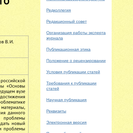
ГО
Редколлегия
Редакционный совет
Организация работы эксперта
журнала
в В. И.
Публикационная этика
Положение о рецензировании
Условия публикации статей
российской
Требования к публикации
ины «Основы
статей
едущем вузе
 достижения
Научная публикация
облематике
материалы,
Реквизиты
ния данного
ы проблемы
Электронная версия
дать новый
ии проблемы