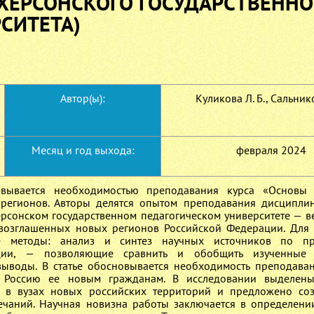
 ХЕРСОНСКОГО ГОСУДАРСТВЕННО
СИТЕТА)
Автор(ы):
Куликова Л. Б., Сальнико
Месяц и год выхода:
февраля 2024
новывается необходимостью преподавания курса «Основы 
х регионов. Авторы делятся опытом преподавания дисципл
ерсонском государственном педагогическом университете — в
овозглашенных новых регионов Российской Федерации. Для
ие методы: анализ и синтез научных источников по пр
ации, — позволяющие сравнить и обобщить изученные 
ыводы. В статье обосновывается необходимость преподава
ь Россию ее новым гражданам. В исследовании выделен
 в вузах новых российских территорий и предложено соз
ечаний. Научная новизна работы заключается в определен