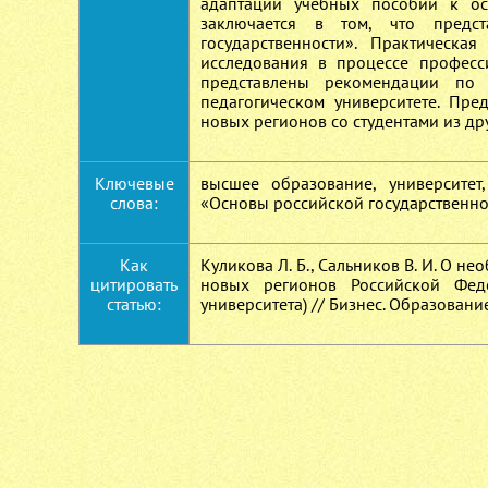
адаптации учебных пособий к осо
заключается в том, что предс
государственности». Практическа
исследования в процессе професс
представлены рекомендации по 
педагогическом университете. Пр
новых регионов со студентами из д
Ключевые
высшее образование, университет,
слова:
«Основы российской государственн
Как
Куликова Л. Б., Сальников В. И. О 
цитировать
новых регионов Российской Феде
статью:
университета) // Бизнес. Образование