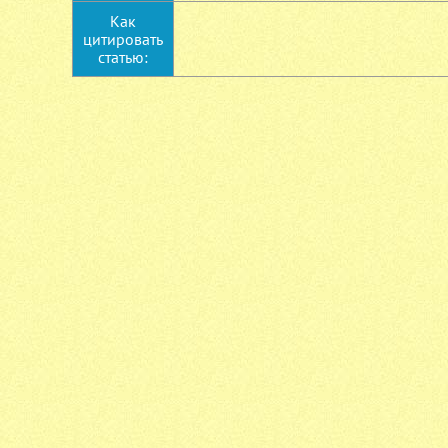
Как
цитировать
статью: