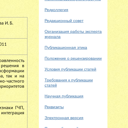
Редколлегия
Редакционный совет
а И. Б.
Организация работы эксперта
журнала
011
Публикационная этика
Положение о рецензировании
равленность
 решения в
Условия публикации статей
ансформации
а, так и на
Требования к публикации
но-частного
статей
приоритетов
Научная публикация
изнаки ГЧП,
Реквизиты
 интеграция
Электронная версия