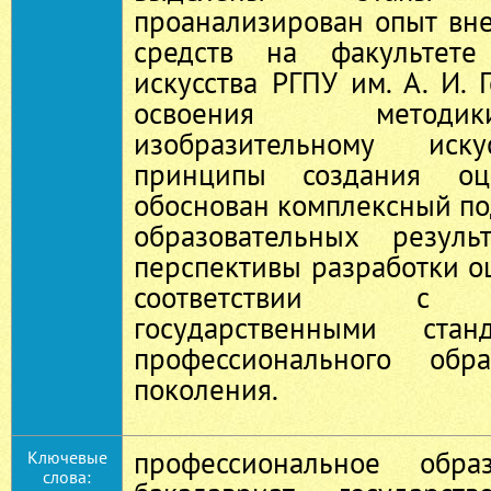
проанализирован опыт вн
средств на факультете 
искусства РГПУ им. А. И. 
освоения методи
изобразительному иску
принципы создания оце
обоснован комплексный п
образовательных резуль
перспективы разработки о
соответствии с 
государственными стан
профессионального обра
поколения.
профессиональное обра
Ключевые
слова: