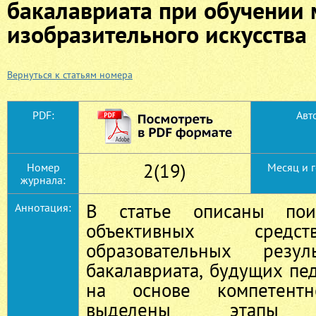
бакалавриата при обучении
изобразительного искусства
Вернуться к статьям номера
PDF:
Авт
2(19)
Номер
Месяц и 
журнала:
В статье описаны пои
Аннотация:
объективных средс
образовательных резул
бакалавриата, будущих пе
на основе компетентно
выделены этапы пр