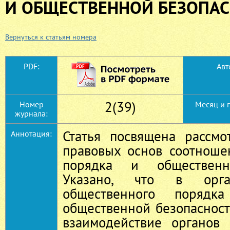
И ОБЩЕСТВЕННОЙ БЕЗОПА
Вернуться к статьям номера
PDF:
Авт
2(39)
Номер
Месяц и 
журнала:
Статья посвящена рассмо
Аннотация:
правовых основ соотноше
порядка и общественно
Указано, что в орга
общественного порядк
общественной безопаснос
взаимодействие органов