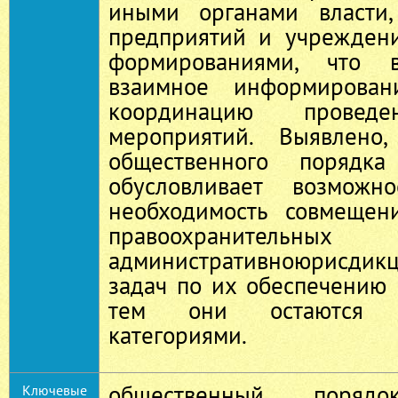
иными органами власти,
предприятий и учрежден
формированиями, что 
взаимное информировани
координацию проведе
мероприятий. Выявлено,
общественного порядка
обусловливает возможн
необходимость совмещен
правоохрани
административноюрисди
задач по их обеспечению 
тем они остаются са
категориями.
общественный порядо
Ключевые