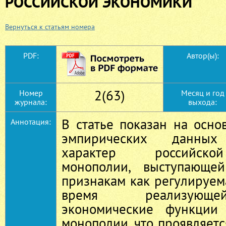
РОССИЙСКОЙ ЭКОНОМИКИ
Вернуться к статьям номера
PDF:
Автор(ы):
2(63)
Номер
Месяц и год
журнала:
выхода:
В статье показан на осно
Аннотация:
эмпирических данных
характер российско
монополии, выступающе
признакам как регулируем
время реализующе
экономические функции 
монополии, что проявляет