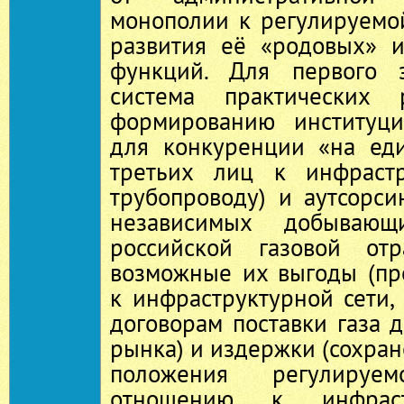
монополии к регулируемо
развития её «родовых» 
функций. Для первого э
система практических 
формированию институци
для конкуренции «на еди
третьих лиц к инфраст
трубопроводу) и аутсорс
независимых добываю
российской газовой отр
возможные их выгоды (пр
к инфраструктурной сети, 
договорам поставки газа д
рынка) и издержки (сохра
положения регулиру
отношению к инфраст