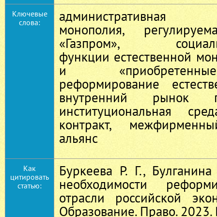
административная (г
Ключевые
слова:
монополия, регулиру
«Газпром», социальн
функции естественной мо
и «приобретенны
реформирование естеств
внутренний рынок га
институциональная сред
контракт, межфирменны
альянс
Буркеева Р. Г., Булганина
Как
цитировать
необходимости реформи
статью:
отрасли российской эко
Образование. Право. 2023. 