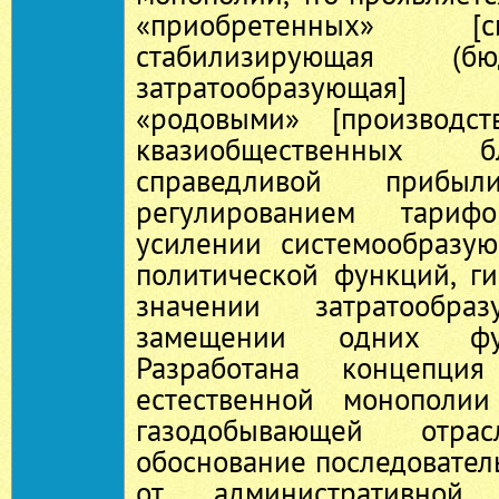
«приобретенных» [сис
стабилизирующая (бюдж
затратообразующая
«родовыми» [производс
квазиобщественных б
справедливой прибыл
регулированием тариф
усилении системообразу
политической функций, г
значении затратообра
замещении одних фу
Разработана концепция
естественной монополии
газодобывающей отра
обоснование последовател
от административной (