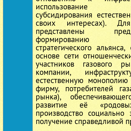
использование п
субсидирования естестве
своих интересах). Дл
представлены пр
формированию ме
стратегического альянса
основе сети отношенческ
участников газового р
компании, инфрастру
естественную монополию
фирму, потребителей га
рынка), обеспечивающе
развитие её «родов
производство социально 
получение справедливой п