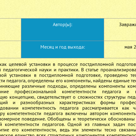
Автор(ы):
Завражи
Месяц и год выхода:
мая 
 как целевой установки в процессе постдипломной подготов
 педагогической науки и практики. В статье проанализиров
вой установки в постдипломной подготовке, проведено те
ти педагога, определены его компоненты, найдены единые те
единяющие различные подходы, определены компоненты ком
вание профессиональной компетентности педагога и 
ую концепцию, свидетельствует о сложностях структуры пед
кций и разнообразных характеристиках формы профес
едовании компетентность педагога рассматривается как 
туру компетентности педагога включены автором компонент
авомерное поведение. Обобщены и теоретически обоснован
й компетентности педагогов. Одной из главных задач по
итие его компетентности, ведь эти элементы тесно связа
еское единство всех структурных компонентов компетентнос