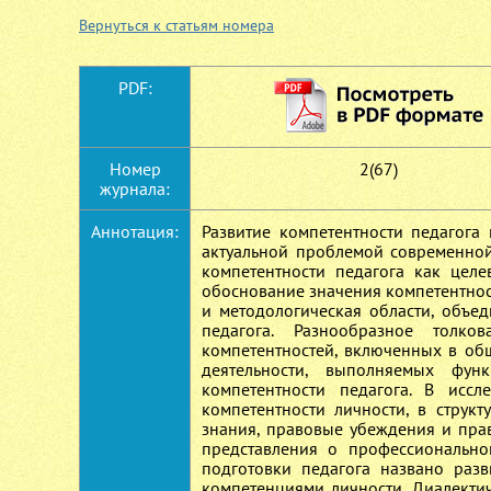
Вернуться к статьям номера
PDF:
Номер
2(67)
журнала:
Аннотация:
Развитие компетентности педагога
актуальной проблемой современной
компетентности педагога как целе
обоснование значения компетентнос
и методологическая области, объ
педагога. Разнообразное толко
компетентностей, включенных в общ
деятельности, выполняемых фун
компетентности педагога. В иссл
компетентности личности, в струк
знания, правовые убеждения и пр
представления о профессионально
подготовки педагога названо разв
компетенциями личности. Диалектич