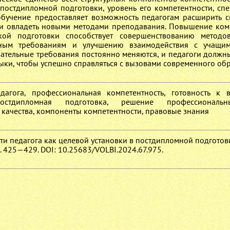
постдипломной подготовки, уровень его компетентности, сп
бучение предоставляет возможность педагогам расширить с
и овладеть новыми методами преподавания. Повышение ком
кой подготовки способствует совершенствованию методо
ным требованиям и улучшению взаимодействия с учащим
вательные требования постоянно меняются, и педагоги должн
ыки, чтобы успешно справляться с вызовами современного об
едагога, профессиональная компетентность, готовность к
остдипломная подготовка, решение профессиональн
 качества, компоненты компетентности, правовые знания
ти педагога как целевой установки в постдипломной подготовк
С. 425—429. DOI: 10.25683/VOLBI.2024.67.975.