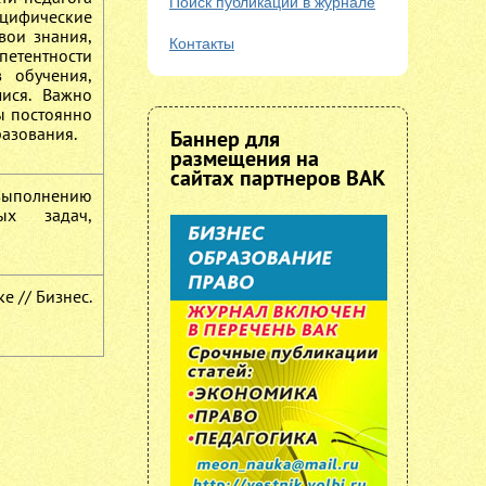
Поиск публикаций в журнале
ецифические
вои знания,
Контакты
петентности
в обучения,
ися. Важно
ы постоянно
разования.
Баннер для
размещения на
сайтах партнеров ВАК
 выполнению
ых задач,
е // Бизнес.