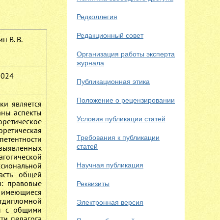
Редколлегия
Редакционный совет
н В. В.
Организация работы эксперта
журнала
2024
Публикационная этика
Положение о рецензировании
ки является
аны аспекты
Условия публикации статей
оретическое
оретическая
Требования к публикации
петентности
статей
выявленных
агогической
сиональной
Научная публикация
часть общей
ы: правовые
Реквизиты
ы имеющиеся
стдипломной
Электронная версия
ны с общими
ти педагога