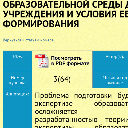
ОБРАЗОВАТЕЛЬНОЙ СРЕДЫ
УЧРЕЖДЕНИЯ И УСЛОВИЯ Е
ФОРМИРОВАНИЯ
Вернуться к статьям номера
PDF:
Автор(ы):
3(64)
Номер
Месяц и год
журнала:
выхода:
Проблема подготовки бу
Аннотация:
экспертизе образов
осложняется не
разработанностью теор
экспертизы образов