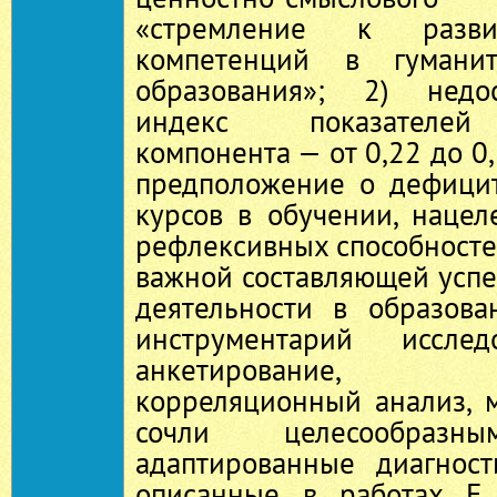
«стремление к разви
компетенций в гуманит
образования»; 2) недо
индекс показателей
компонента — от 0,22 до 0
предположение о дефици
курсов в обучении, наце
рефлексивных способносте
важной составляющей усп
деятельности в образова
инструментарий исслед
анкетирование, ко
корреляционный анализ, 
сочли целесообразны
адаптированные диагност
описанные в работах Е.