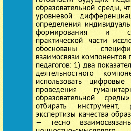
образовательной среды, чт
уровневой дифференциа
определения индивидуаль
формирования и са
практической части иссл
обоснованы специф
взаимосвязи компонентов 
педагогов: 1) два показат
деятельностного компо
использовать цифровые
проведения гуманита
образовательной среды
отбирать инструмент, 
экспертизы качества обра
— тесно взаимосвязан
ценностно-смыслово