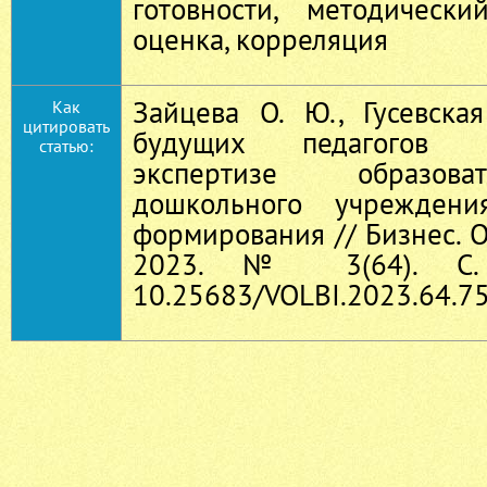
готовности, методически
оценка, корреляция
Зайцева О. Ю., Гусевска
Как
цитировать
будущих педагогов 
статью:
экспертизе образов
дошкольного учрежден
формирования // Бизнес. О
2023. № 3(64). С. 
10.25683/VOLBI.2023.64.75