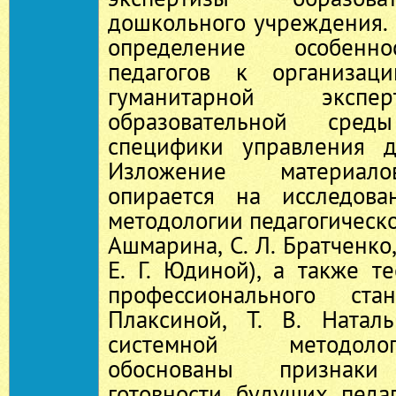
дошкольного учреждения. 
определение особенно
педагогов к организац
гуманитарной экспе
образовательной сре
специфики управления д
Изложение материало
опирается на исследов
методологии педагогическо
Ашмарина, С. Л. Братченко,
Е. Г. Юдиной), а также т
профессионального ста
Плаксиной, Т. В. Натал
системной методоло
обоснованы признак
готовности будущих педа