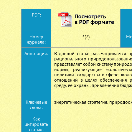
PDF:
Номер
3(7)
Ме
журнала:
Аннотация:
В данной статье рассматривается 
рационального природопользования.
представляет собой систему природ
нормы, реализующие экологичес
политики государства в сфере экол
отношений в целях обеспечения р
среду, ее охраны, привлечения бюд
Ключевые
энергетическая стратегия, природоо
слова:
Как
цитировать
статью: