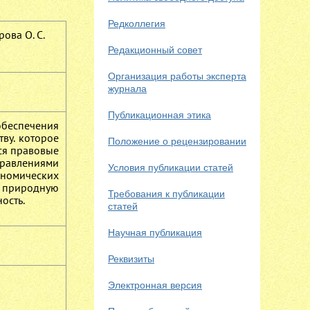
Редколлегия
рова О. С.
Редакционный совет
Организация работы эксперта
журнала
Публикационная этика
обеспечения
ву. которое
Положение о рецензировании
ся правовые
равлениями
Условия публикации статей
ономических
а природную
Требования к публикации
ость.
статей
Научная публикация
Реквизиты
Электронная версия