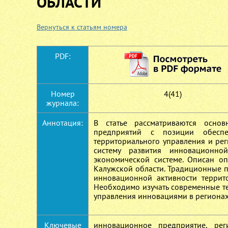
ОБЛАСТИ
Вернуться к статьям номера
PDF:
Номер
4(41)
журнала:
Аннотация:
В статье рассматриваются осно
предприятий с позиции обеспе
территориального управления и ре
систему развития инновационн
экономической системе. Описан о
Калужской области. Традиционные 
инновационной активности террит
Необходимо изучать современные т
управления инновациями в регионах
Ключевые
инновационное предприятие, реги