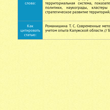
слова:
территориальная система, показа
политики, наукограды, кластеры
стратегическое развитие территорий
Как
Романишина Т. С. Современные мет
цитировать
учетом опыта Калужской области // Би
статью: