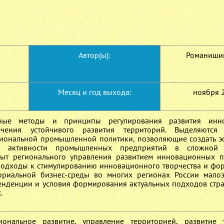
Автор(ы):
Романишина
Месяц и год выхода:
ноября 
вные методы и принципы регулирования развития инн
чения устойчивого развития территорий. Выделяются
гиональной промышленной политики, позволяющие создать 
ой активности промышленных предприятий в сложной 
пыт регионального управления развитием инновационных 
подходы к стимулированию инновационного творчества и ф
ориальной бизнес-среды во многих регионах России мало
енденции и условия формирования актуальных подходов стра
.
ональное развитие, управление территорией, развитие 