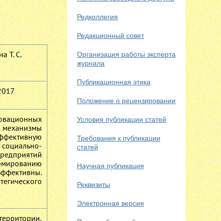
Редколлегия
Редакционный совет
 Т. С.
Организация работы эксперта
журнала
Публикационная этика
2017
Положение о рецензировании
овационных
Условия публикации статей
 механизмы
эффективную
Требования к публикации
социально-
статей
предприятий
ормированию
Научная публикация
эффективны.
тегического
Реквизиты
Электронная версия
территории,