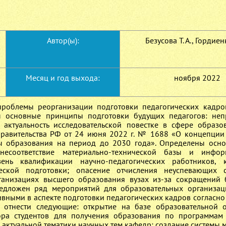
Автор(ы):
Безусова Т. А., Гордиенк
Месяц и год выхода:
ноября 2022
 проблемы реорганизации подготовки педагогических кадро
ы основные принципы подготовки будущих педагогов: неп
, актуальность исследовательской повестке в сфере образо
равительства РФ от 24 июня 2022 г. № 1688 «О концепции
мы образования на период до 2030 года». Определены осн
несоответствие материально-технической базы и инфор
вень квалификации научно-педагогических работников, 
еской подготовки; опасение отчисления неуспевающих с
ганизациях высшего образования вузах из-за сокращений
редложен ряд мероприятий для образовательных организа
ивными в аспекте подготовки педагогических кадров согласно
отнести следующие: открытие на базе образовательной о
ра студентов для получения образования по программам
 актуальной тематики научных тем кафедр; создание системы 