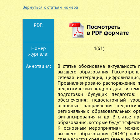
Вернуться к статьям номера
PDF:
Номер
4(61)
журнала:
Аннотация:
В статье обоснована актуальность
высшего образования. Рассмотрен
сетевая интеграция, цифровизация
Проанализировано распоряжение п
педагогических кадров для систе
подготовки будущих педагогов: 
обеспечения; недостаточный уро
основные направления педагогич
региональных образовательных ор
финансирования и др. В статье п
образования, которые будут эффект
К основным мероприятиям можно 
высшего образования (ООВО) набо
специалистов среднего звена; выбор