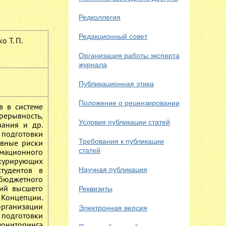
Редколлегия
Редакционный совет
о Т. П.
Организация работы эксперта
журнала
Публикационная этика
Положение о рецензировании
в в системе
рерывность,
Условия публикации статей
вания и др.
 подготовки
Требования к публикации
овные риски
статей
мационного
курирующих
тудентов в
Научная публикация
 бюджетного
ций высшего
Реквизиты
 Концепции.
рганизации
Электронная версия
 подготовки
мониторинга