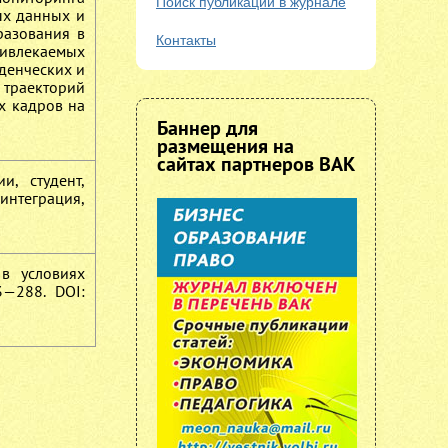
Поиск публикаций в журнале
ых данных и
разования в
Контакты
ривлекаемых
денческих и
траекторий
х кадров на
Баннер для
размещения на
сайтах партнеров ВАК
и, студент,
нтеграция,
 в условиях
3—288. DOI: