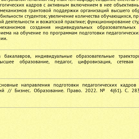
агогических кадров с активным включением в нее объективн
 механизмов грантовой поддержки организаций высшего об
бильности студентов; увеличение количества обучающихся, п
ой деятельности и вожатской практике; функционирование сту
механизмов создания индивидуальных образовательных 
риема на обучение по программам подготовки педагогически
ии.
а бакалавров, индивидуальные образовательные траектори
ысшее образование, педагог, цифровизация, сетевая и
 Основные направления подготовки педагогических кадров
ий // Бизнес. Образование. Право. 2022. № 4(61). С. 28