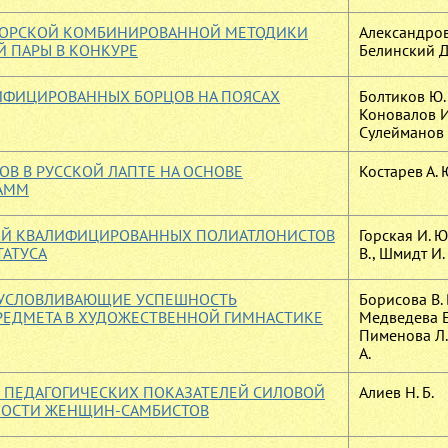
ВТОРСКОЙ КОМБИНИРОВАННОЙ МЕТОДИКИ
Александров 
 ПАРЫ В КОНКУРЕ
Белинский Д.
ИФИЦИРОВАННЫХ БОРЦОВ НА ПОЯСАХ
Болтиков Ю. 
Коновалов И.
Сулейманов Г
В В РУССКОЙ ЛАПТЕ НА ОСНОВЕ
Костарев А. 
АММ
ОЙ КВАЛИФИЦИРОВАННЫХ ПОЛИАТЛОНИСТОВ
Горская И. Ю
АТУСА
В., Шмидт И. 
БУСЛОВЛИВАЮЩИЕ УСПЕШНОСТЬ
Борисова В. 
РЕДМЕТА В ХУДОЖЕСТВЕННОЙ ГИМНАСТИКЕ
Медведева Е.
Пименова Л. 
А.
 ПЕДАГОГИЧЕСКИХ ПОКАЗАТЕЛЕЙ СИЛОВОЙ
Алиев Н. Б.
НОСТИ ЖЕНЩИН-САМБИСТОВ