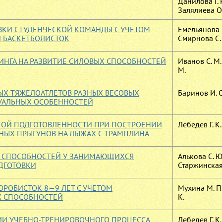
Данилова Г. Р
Залялиева О.
КИ СТУДЕНЧЕСКОЙ КОМАНДЫ С УЧЕТОМ
Емельянова 
 БАСКЕТБОЛИСТОК
Смирнова С.
ИНГА НА РАЗВИТИЕ СИЛОВЫХ СПОСОБНОСТЕЙ
Иванов С. М.
М.
Х ТЯЖЕЛОАТЛЕТОВ РАЗНЫХ ВЕСОВЫХ
Баринов И. О
ДУАЛЬНЫХ ОСОБЕННОСТЕЙ
КОЙ ПОДГОТОВЛЕННОСТИ ПРИ ПОСТРОЕНИИ
Лебедев Г. К.
НЫХ ПРЫГУНОВ НА ЛЫЖАХ С ТРАМПЛИНА
Х СПОСОБНОСТЕЙ У ЗАНИМАЮЩИХСЯ
Алькова С. Ю
ДГОТОВКИ
Старжинская 
РОБИСТОК 8—9 ЛЕТ С УЧЕТОМ
Мухина М. П.
Х СПОСОБНОСТЕЙ
К.
И УЧЕБНО-ТРЕНИРОВОЧНОГО ПРОЦЕССА
Лебедев Г. К.