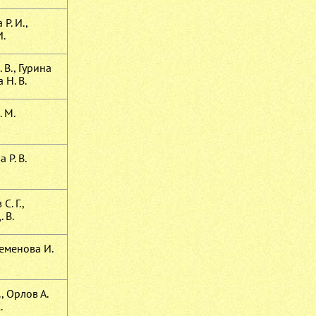
Р. И.,
И.
 В., Гурина
 Н. В.
 М.
 Р. В.
С. Г.,
 В.
 Семенова И.
., Орлов А.
.