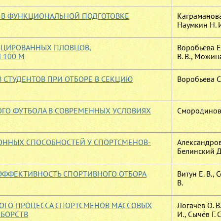
Ы В ФУНКЦИОНАЛЬНОЙ ПОДГОТОВКЕ
Каграманова 
Наумкин Н. 
ИЦИРОВАННЫХ ПЛОВЦОВ,
Воробьева Е.
 100 М
В. В., Можина
 СТУДЕНТОВ ПРИ ОТБОРЕ В СЕКЦИЮ
Воробьева С.
ГО ФУТБОЛА В СОВРЕМЕННЫХ УСЛОВИЯХ
Смородинова
ОННЫХ СПОСОБНОСТЕЙ У СПОРТСМЕНОВ-
Александров 
Белинский Д.
 ЭФФЕКТИВНОСТЬ СПОРТИВНОГО ОТБОРА
Витун Е. В.,
В.
ОГО ПРОЦЕССА СПОРТСМЕНОВ МАССОВЫХ
Логачёв О. В
ОБОРСТВ
И., Сычёв Г. С