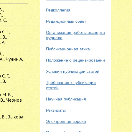
А.,
Редколлегия
.,
. С.
Редакционный совет
С. Г.,
Организация работы эксперта
 В.,
журнала
 А.
Публикационная этика
.,
А., Чунин А.
Положение о рецензировании
Условия публикации статей
С. Г.,
 В.
Требования к публикации
статей
М. В.,
Научная публикация
В., Чернов
Реквизиты
 В., Зыкова
Электронная версия