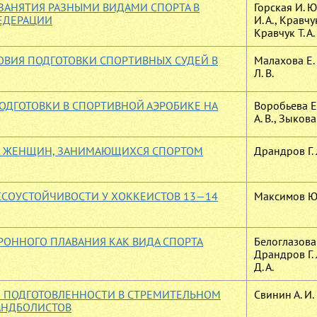
ЗАНЯТИЯ РАЗНЫМИ ВИДАМИ СПОРТА В
Горская И. Ю
ЕДЕРАЦИИ
И. А., Кравчук
Кравчук Т. А.
ВИЯ ПОДГОТОВКИ СПОРТИВНЫХ СУДЕЙ В
Малахова Е.
Л. В.
ОДГОТОВКИ В СПОРТИВНОЙ АЭРОБИКЕ НА
Воробьева Е.
А. В., Зыкова 
 У ЖЕНЩИН, ЗАНИМАЮЩИХСЯ СПОРТОМ
Драндров Г. 
ССОУСТОЙЧИВОСТИ У ХОККЕИСТОВ 13—14
Максимов Ю.
РОННОГО ПЛАВАНИЯ КАК ВИДА СПОРТА
Белоглазова 
Драндров Г. 
Д. А.
 ПОДГОТОВЛЕННОСТИ В СТРЕМИТЕЛЬНОМ
Свинин А. И.
АНДБОЛИСТОВ