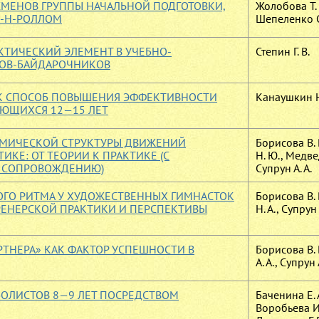
СМЕНОВ ГРУППЫ НАЧАЛЬНОЙ ПОДГОТОВКИ,
Жолобова Т. 
-Н-РОЛЛОМ
Шепеленко С.
КТИЧЕСКИЙ ЭЛЕМЕНТ В УЧЕБНО-
Степин Г. В.
ЦОВ-БАЙДАРОЧНИКОВ
АК СПОСОБ ПОВЫШЕНИЯ ЭФФЕКТИВНОСТИ
Канаушкин Н
АЮЩИХСЯ 12—15 ЛЕТ
МИЧЕСКОЙ СТРУКТУРЫ ДВИЖЕНИЙ
Борисова В. 
КЕ: ОТ ТЕОРИИ К ПРАКТИКЕ (С
Н. Ю., Медве
 СОПРОВОЖДЕНИЮ)
Супрун А. А.
ГО РИТМА У ХУДОЖЕСТВЕННЫХ ГИМНАСТОК
Борисова В. 
РЕНЕРСКОЙ ПРАКТИКИ И ПЕРСПЕКТИВЫ
Н. А., Супрун 
ТНЕРА» КАК ФАКТОР УСПЕШНОСТИ В
Борисова В.
А. А., Супрун 
БОЛИСТОВ 8—9 ЛЕТ ПОСРЕДСТВОМ
Баченина Е. 
Воробьева И.