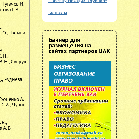
Поиск публикаций в журнале
, Пугачев И.
ова Г. В.,
Контакты
.,
 О., Пятина
Баннер для
размещения на
сайтах партнеров ВАК
В.,
 Н.,
. Н., Супрун
Д., Руднева
 Троценко А.
 С. А., Чунин
 В.,
А. В.