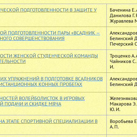
ЧЕСКОЙ ПОДГОТОВЛЕННОСТИ В ЗАЩИТЕ У
Баченина Е. 
Данилова Г. Р
Журавлева М
ОЙ ПОДГОТОВЛЕННОСТИ ПАРЫ «ВСАДНИК —
Александров 
ВНОГО СОВЕРШЕНСТВОВАНИЯ
Белинский Д.
Печерский С.
ОСТИ ЖЕНСКОЙ СТУДЕНЧЕСКОЙ КОМАНДЫ
Троценко А. А
ЯТЕЛЬНОСТИ
Чайников С. 
И.
ИХ УПРАЖНЕНИЙ В ПОДГОТОВКЕ ВСАДНИКОВ
Александров 
ДИСТАНЦИОННЫХ КОННЫХ ПРОБЕГАХ
Белинский Д.
НОСТЕЙ ВОЛЕЙБОЛИСТОК В ИГРОВЫХ
Железнякова 
Й ПОДАЧИ И СКИДКЕ МЯЧА
Макарова Э. 
Ю. И.
НА ЭТАПЕ СПОРТИВНОЙ СПЕЦИАЛИЗАЦИИ В
Воробьева Е.
А. П.