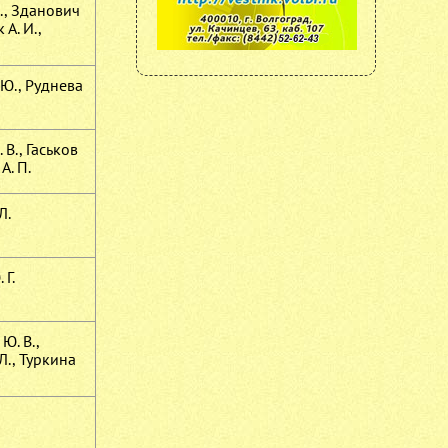
., Зданович
 А. И.,
 Ю., Руднева
 В., Гаськов
А. П.
Л.
 Г.
Ю. В.,
Л., Туркина