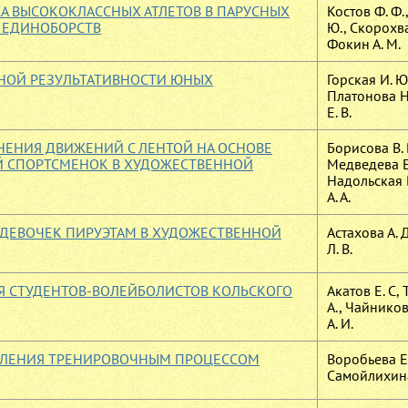
А ВЫСОКОКЛАССНЫХ АТЛЕТОВ В ПАРУСНЫХ
Костов Ф. Ф.
И ЕДИНОБОРСТВ
Ю., Скорохват
Фокин А. М.
НОЙ РЕЗУЛЬТАТИВНОСТИ ЮНЫХ
Горская И. Ю
Платонова Н.
Е. В.
ЕНИЯ ДВИЖЕНИЙ С ЛЕНТОЙ НА ОСНОВЕ
Борисова В. 
Й СПОРТСМЕНОК В ХУДОЖЕСТВЕННОЙ
Медведева Е.
Надольская В
А. А.
ДЕВОЧЕК ПИРУЭТАМ В ХУДОЖЕСТВЕННОЙ
Астахова А. 
Л. В.
 СТУДЕНТОВ-ВОЛЕЙБОЛИСТОВ КОЛЬСКОГО
Акатов Е. С,
А., Чайников
А. И.
ВЛЕНИЯ ТРЕНИРОВОЧНЫМ ПРОЦЕССОМ
Воробьева Е.
Самойлихина 