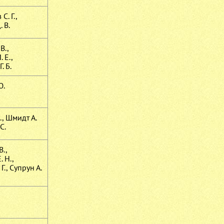
С. Г.,
 В.
В.,
 Е.,
. Б.
Ю.
., Шмидт А.
С.
В.,
 Н.,
Г., Супрун А.