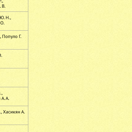
.,
 В.
Ю. Н.,
 О.
, Популо Г.
.
.,
А. А.
, Хасикян А.