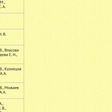
М.,
 А.
. В.
В., Власова
дева Е. Н.,
В., Кузнецов
А. А.
 В., Можаев
А. А.
А.,
 В.,